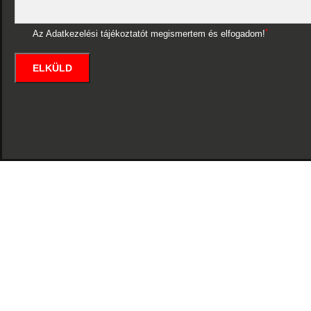
*
Az Adatkezelési tájékoztatót megismertem és elfogadom!