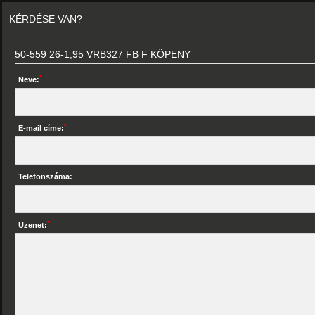
KÉRDÉSE VAN?
50-559 26-1,95 VRB327 FB F KÖPENY
*
Neve:
*
E-mail címe:
Telefonszáma:
*
Üzenet: