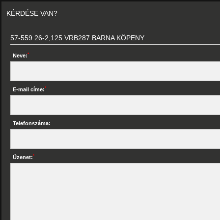
KÉRDÉSE VAN?
57-559 26-2,125 VRB287 BARNA KÖPENY
*
Neve:
*
E-mail címe:
Telefonszáma:
*
Üzenet: