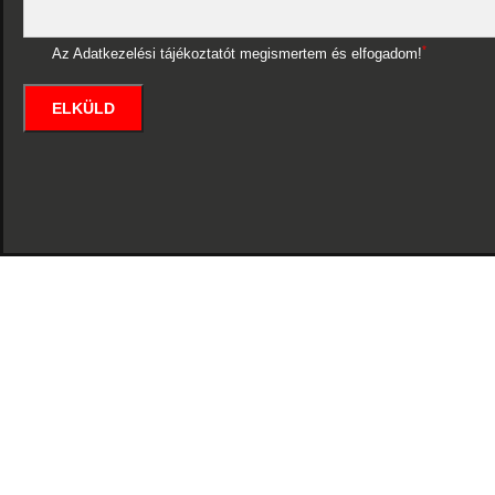
*
Az Adatkezelési tájékoztatót megismertem és elfogadom!