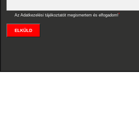
*
Az Adatkezelési tájékoztatót megismertem és elfogadom!