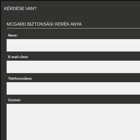
KÉRDÉSE VAN?
MCGARD BIZTONSÁGI KERÉK ANYA
*
Neve:
*
E-mail címe:
Telefonszáma:
*
Üzenet: