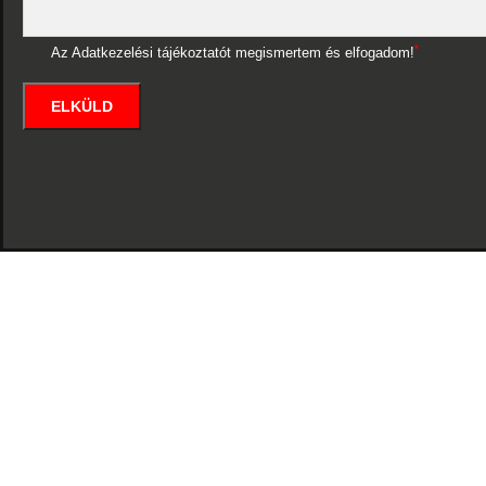
*
Az Adatkezelési tájékoztatót megismertem és elfogadom!