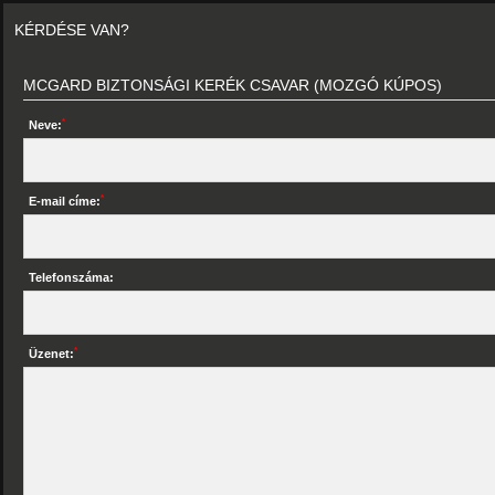
KÉRDÉSE VAN?
MCGARD BIZTONSÁGI KERÉK CSAVAR (MOZGÓ KÚPOS)
*
Neve:
*
E-mail címe:
Telefonszáma:
*
Üzenet: