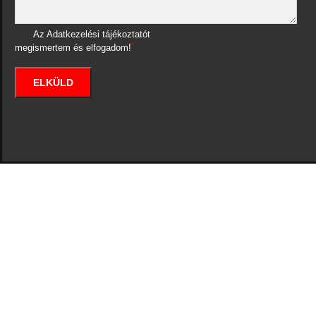
Az Adatkezelési tájékoztatót
*
megismertem és elfogadom!