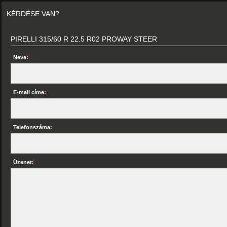
KÉRDÉSE VAN?
PIRELLI 315/60 R 22.5 R02 PROWAY STEER
*
Neve:
*
E-mail címe:
Telefonszáma:
*
Üzenet: