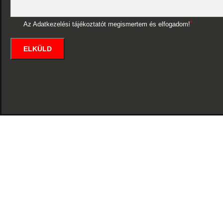
*
Az Adatkezelési tájékoztatót megismertem és elfogadom!