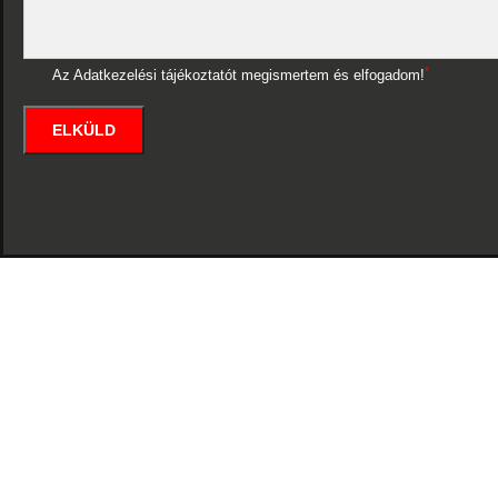
*
Az Adatkezelési tájékoztatót megismertem és elfogadom!