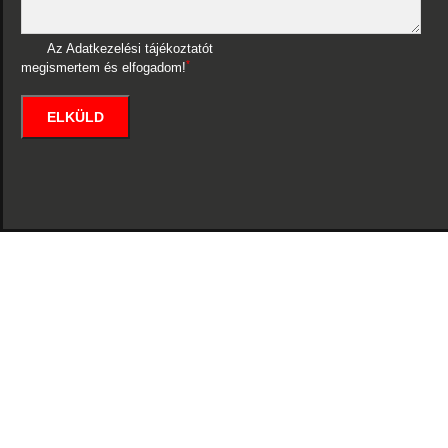
Az Adatkezelési tájékoztatót
*
megismertem és elfogadom!