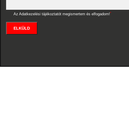
*
Az Adatkezelési tájékoztatót megismertem és elfogadom!