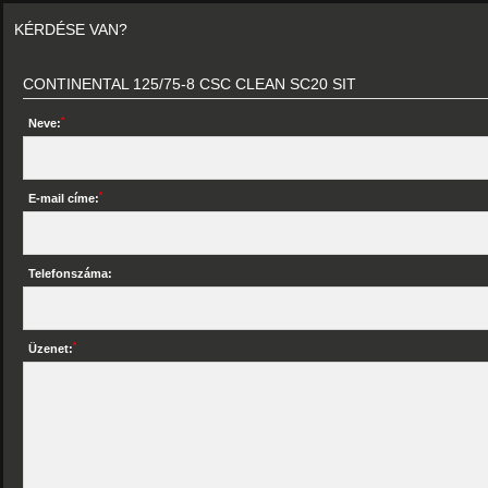
KÉRDÉSE VAN?
CONTINENTAL 125/75-8 CSC CLEAN SC20 SIT
*
Neve:
*
E-mail címe:
Telefonszáma:
*
Üzenet: