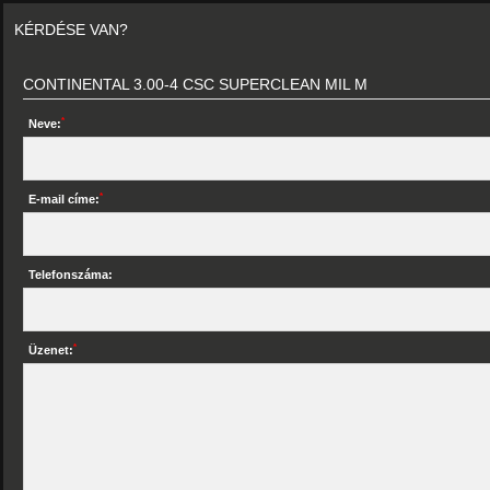
KÉRDÉSE VAN?
CONTINENTAL 3.00-4 CSC SUPERCLEAN MIL M
*
Neve:
*
E-mail címe:
Telefonszáma:
*
Üzenet: