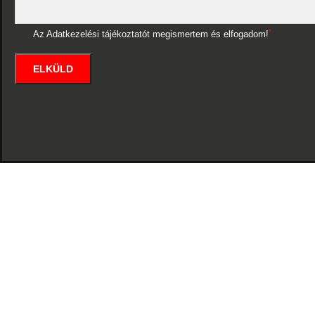
*
Az Adatkezelési tájékoztatót megismertem és elfogadom!