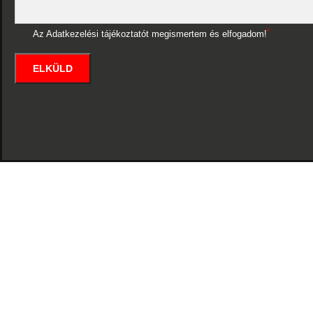
*
Az Adatkezelési tájékoztatót megismertem és elfogadom!