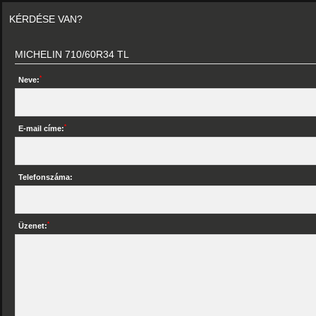
KÉRDÉSE VAN?
MICHELIN 710/60R34 TL
*
Neve:
*
E-mail címe:
Telefonszáma:
*
Üzenet: