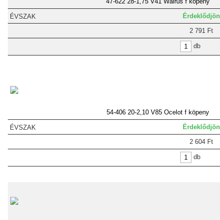
47-622 28-1,75 V41 Walrus f köpeny
Érdeklődjön
2 791 Ft
db
54-406 20-2,10 V85 Ocelot f köpeny
Érdeklődjön
2 604 Ft
db