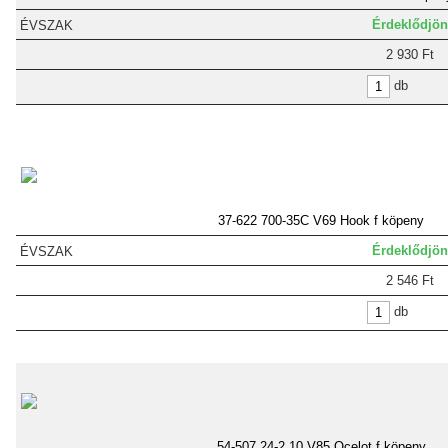
Érdeklődjön
2 930 Ft
db
37-622 700-35C V69 Hook f köpeny
Érdeklődjön
2 546 Ft
db
54-507 24-2,10 V85 Ocelot f köpeny