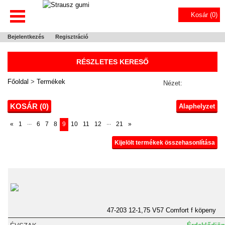
Kosár (
0
)
Bejelentkezés
Regisztráció
RÉSZLETES KERESŐ
Főoldal
>
Termékek
Nézet:
KOSÁR (
0
)
Alaphelyzet
...
...
«
1
6
7
8
9
10
11
12
21
»
Kijelölt termékek összehasonlítása
47-203 12-1,75 V57 Comfort f köpeny