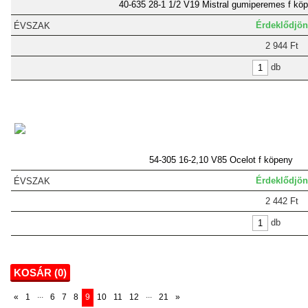
40-635 28-1 1/2 V19 Mistral gumiperemes f kö
Érdeklődjön
2 944 Ft
db
54-305 16-2,10 V85 Ocelot f köpeny
Érdeklődjön
2 442 Ft
db
KOSÁR (
0
)
...
...
«
1
6
7
8
9
10
11
12
21
»