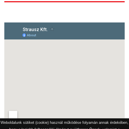
1172 Budapest, Vidor u.8
Weboldalunk sütiket (cookie) használ működése folyamán annak érdekében,