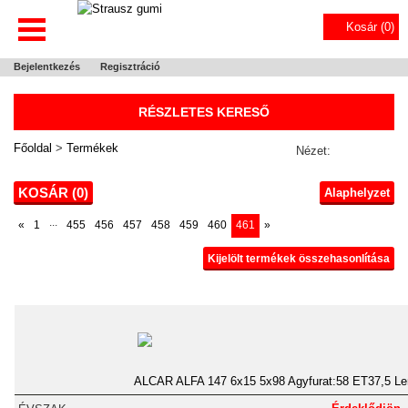
Kosár (
0
)
Bejelentkezés
Regisztráció
RÉSZLETES KERESŐ
Főoldal
>
Termékek
Nézet:
KOSÁR (
0
)
Alaphelyzet
...
«
1
455
456
457
458
459
460
461
»
Kijelölt termékek összehasonlítása
ALCAR ALFA 147 6x15 5x98 Agyfurat:58 ET37,5 Le