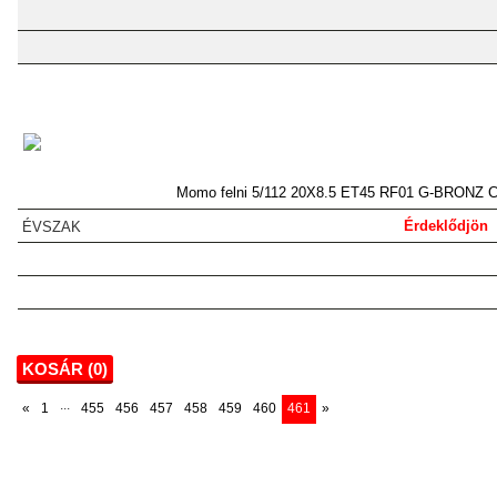
Momo felni 5/112 20X8.5 ET45 RF01 G-BRONZ 
Érdeklődjön
KOSÁR (
0
)
...
«
1
455
456
457
458
459
460
461
»