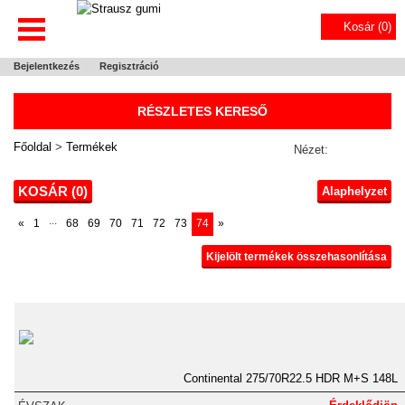
Kosár (
0
)
Bejelentkezés
Regisztráció
RÉSZLETES KERESŐ
Főoldal
>
Termékek
Nézet:
KOSÁR (
0
)
Alaphelyzet
...
«
1
68
69
70
71
72
73
74
»
Kijelölt termékek összehasonlítása
Continental 275/70R22.5 HDR M+S 148L