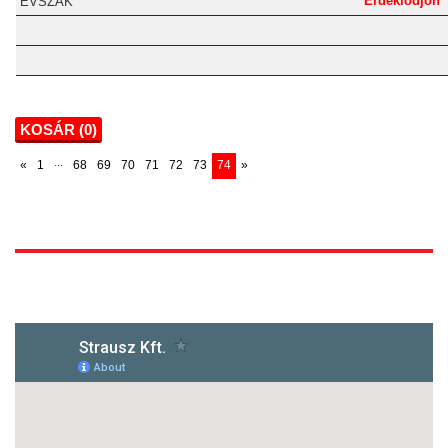
Érdeklődjön
KOSÁR (
0
)
...
«
1
68
69
70
71
72
73
74
»
1172 Budapest, Vidor u.8