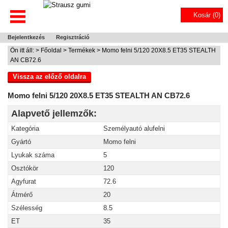
Kosár (
0
)
Bejelentkezés
Regisztráció
Ön itt áll: >
Főoldal
>
Termékek
> Momo felni 5/120 20X8.5 ET35 STEALTH
AN CB72.6
Vissza az előző oldalra
Momo felni 5/120 20X8.5 ET35 STEALTH AN CB72.6
Alapvető jellemzők:
Kategória
Személyautó alufelni
Gyártó
Momo felni
Lyukak száma
5
Osztókör
120
Agyfurat
72.6
Átmérő
20
Szélesség
8.5
ET
35