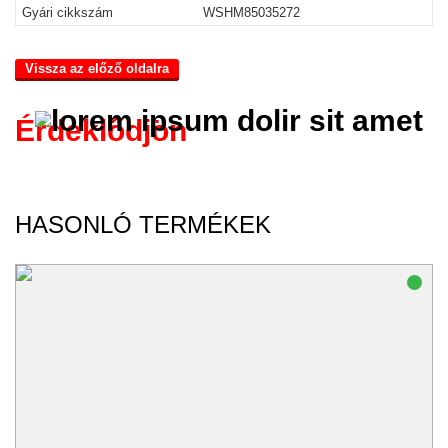
Gyári cikkszám
WSHM85035272
Vissza az előző oldalra
Érdeklődjön
HASONLÓ TERMÉKEK