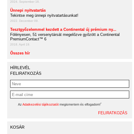
2024. September 16.
Ünnepi nyitvatartás
Tekintse meg ünnepi nyitvatartásunkat!
2022. December 09.
Tesztgyőzelemmel kezdett a Continental új prémium ny...
Fölényesen, 51 versenytársát megelőzve győzött a Continental
PremiumContact™ 6
2018. April 19.
Összes hír
HÍRLEVÉL
FELIRATKOZÁS
*
Az
Adatkezelési tájékoztatót
megismertem és elfogadom!
KOSÁR