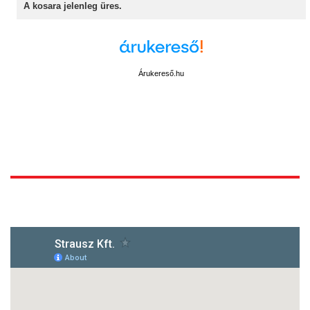
A kosara jelenleg üres.
Árukereső.hu
1172 Budapest, Vidor u.8