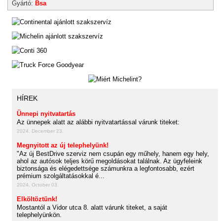
Gyártó:
Bsa
HÍREK
Ünnepi nyitvatartás
Az ünnepek alatt az alábbi nyitvatartással várunk titeket:
2024. December 23.
Megnyitott az új telephelyünk!
"Az új BestDrive szerviz nem csupán egy műhely, hanem egy hely,
ahol az autósok teljes körű megoldásokat találnak. Az ügyfeleink
biztonsága és elégedettsége számunkra a legfontosabb, ezért
prémium szolgáltatásokkal é...
2024. October 03.
Elköltöztünk!
Mostantól a Vidor utca 8. alatt várunk titeket, a saját
telephelyünkön.