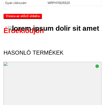
Gyári cikkszám
WRPH70635520
Vissza az előző oldalra
Érdeklődjön
HASONLÓ TERMÉKEK