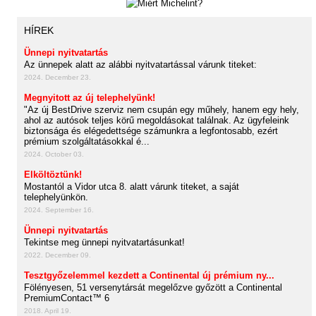
HÍREK
Ünnepi nyitvatartás
Az ünnepek alatt az alábbi nyitvatartással várunk titeket:
2024. December 23.
Megnyitott az új telephelyünk!
"Az új BestDrive szerviz nem csupán egy műhely, hanem egy hely,
ahol az autósok teljes körű megoldásokat találnak. Az ügyfeleink
biztonsága és elégedettsége számunkra a legfontosabb, ezért
prémium szolgáltatásokkal é...
2024. October 03.
Elköltöztünk!
Mostantól a Vidor utca 8. alatt várunk titeket, a saját
telephelyünkön.
2024. September 16.
Ünnepi nyitvatartás
Tekintse meg ünnepi nyitvatartásunkat!
2022. December 09.
Tesztgyőzelemmel kezdett a Continental új prémium ny...
Fölényesen, 51 versenytársát megelőzve győzött a Continental
PremiumContact™ 6
2018. April 19.