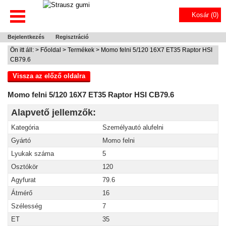
Kosár (
0
)
Bejelentkezés
Regisztráció
Ön itt áll: >
Főoldal
>
Termékek
> Momo felni 5/120 16X7 ET35 Raptor HSI
CB79.6
Vissza az előző oldalra
Momo felni 5/120 16X7 ET35 Raptor HSI CB79.6
Alapvető jellemzők:
Kategória
Személyautó alufelni
Gyártó
Momo felni
Lyukak száma
5
Osztókör
120
Agyfurat
79.6
Átmérő
16
Szélesség
7
ET
35