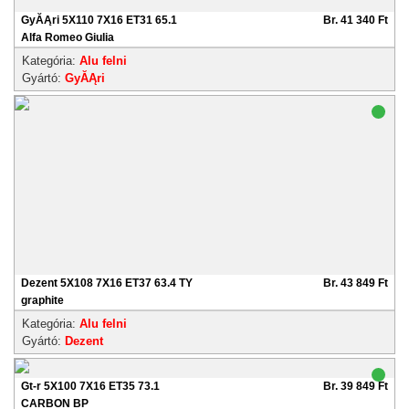
GyĂĄri 5X110 7X16 ET31 65.1
Br. 41 340 Ft
Alfa Romeo Giulia
Kategória:
Alu felni
Gyártó:
GyĂĄri
Dezent 5X108 7X16 ET37 63.4 TY
Br. 43 849 Ft
graphite
Kategória:
Alu felni
Gyártó:
Dezent
Gt-r 5X100 7X16 ET35 73.1
Br. 39 849 Ft
CARBON BP