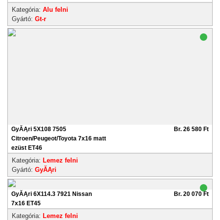
Kategória:
Alu felni
Gyártó:
Gt-r
GyĂĄri 5X108 7505
Br. 26 580 Ft
Citroen/Peugeot/Toyota 7x16 matt
ezüst ET46
Kategória:
Lemez felni
Gyártó:
GyĂĄri
GyĂĄri 6X114.3 7921 Nissan
Br. 20 070 Ft
7x16 ET45
Kategória:
Lemez felni