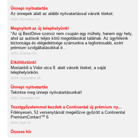
Ünnepi nyitvatartás
Az ünnepek alatt az alábbi nyitvatartással várunk titeket:
2024. December 23.
Megnyitott az új telephelyünk!
"Az új BestDrive szerviz nem csupán egy műhely, hanem egy hely,
ahol az autósok teljes körű megoldásokat találnak. Az ügyfeleink
biztonsága és elégedettsége számunkra a legfontosabb, ezért
prémium szolgáltatásokkal é...
2024. October 03.
Elköltöztünk!
Mostantól a Vidor utca 8. alatt várunk titeket, a saját
telephelyünkön.
2024. September 16.
Ünnepi nyitvatartás
Tekintse meg ünnepi nyitvatartásunkat!
2022. December 09.
Tesztgyőzelemmel kezdett a Continental új prémium ny...
Fölényesen, 51 versenytársát megelőzve győzött a Continental
PremiumContact™ 6
2018. April 19.
Összes hír