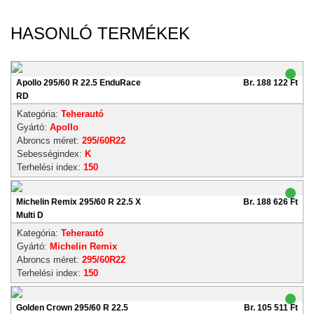
HASONLÓ TERMÉKEK
Apollo 295/60 R 22.5 EnduRace
Br. 188 122 Ft
RD
Kategória:
Teherautó
Gyártó:
Apollo
Abroncs méret:
295/60R22
Sebességindex:
K
Terhelési index:
150
Michelin Remix 295/60 R 22.5 X
Br. 188 626 Ft
Multi D
Kategória:
Teherautó
Gyártó:
Michelin Remix
Abroncs méret:
295/60R22
Terhelési index:
150
Golden Crown 295/60 R 22.5
Br. 105 511 Ft