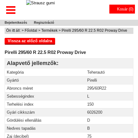
Kosár (
0
)
Bejelentkezés
Regisztráció
Ön itt áll: >
Főoldal
>
Termékek
> Pirelli 295/60 R 22.5 R02 Proway Drive
Vissza az előző oldalra
Pirelli 295/60 R 22.5 R02 Proway Drive
Alapvető jellemzők:
Kategória
Teherautó
Gyártó
Pirelli
Abroncs méret
295/60R22
Sebességindex
L
Terhelési index
150
Gyári cikkszám
6026200
Gördülési ellenállás
D
Nedves tapadás
B
Zaj (decibel)
75