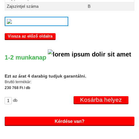
Zajszintjel száma
B
Vissza az előző oldalra
1-2 munkanap
Ezt az árat 4 darabig tudjuk garantálni.
Bruttó termékár:
230 768 Ft / db
db
Kérdése van?