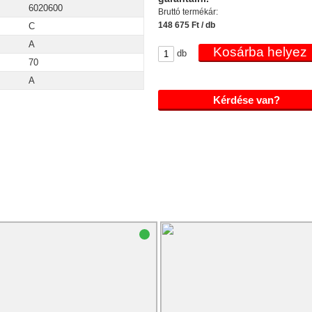
6020600
Bruttó termékár:
148 675 Ft / db
C
A
db
70
A
Kérdése van?