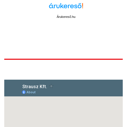
Árukereső.hu
1172 Budapest, Vidor u.8