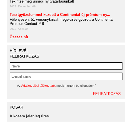
Tekintse meg ünnepi nyitvatartásunkat!
2022. December 09.
Tesztgyőzelemmel kezdett a Continental új prémium ny...
Fölényesen, 51 versenytársát megelőzve győzött a Continental
PremiumContact™ 6
2018. April 19.
Összes hír
HÍRLEVÉL
FELIRATKOZÁS
*
Az
Adatkezelési tájékoztatót
megismertem és elfogadom!
KOSÁR
A kosara jelenleg üres.