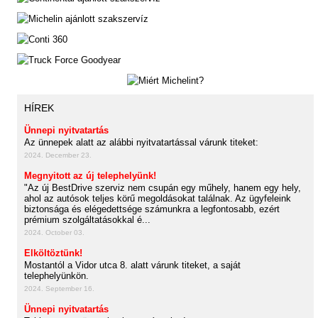
HÍREK
Ünnepi nyitvatartás
Az ünnepek alatt az alábbi nyitvatartással várunk titeket:
2024. December 23.
Megnyitott az új telephelyünk!
"Az új BestDrive szerviz nem csupán egy műhely, hanem egy hely,
ahol az autósok teljes körű megoldásokat találnak. Az ügyfeleink
biztonsága és elégedettsége számunkra a legfontosabb, ezért
prémium szolgáltatásokkal é...
2024. October 03.
Elköltöztünk!
Mostantól a Vidor utca 8. alatt várunk titeket, a saját
telephelyünkön.
2024. September 16.
Ünnepi nyitvatartás