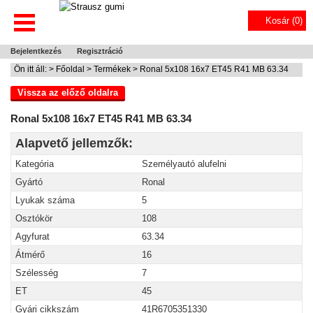
Kosár (
0
)
Bejelentkezés
Regisztráció
Ön itt áll: >
Főoldal
>
Termékek
> Ronal 5x108 16x7 ET45 R41 MB 63.34
Vissza az előző oldalra
Ronal 5x108 16x7 ET45 R41 MB 63.34
Alapvető jellemzők:
Kategória
Személyautó alufelni
Gyártó
Ronal
Lyukak száma
5
Osztókör
108
Agyfurat
63.34
Átmérő
16
Szélesség
7
ET
45
Gyári cikkszám
41R6705351330