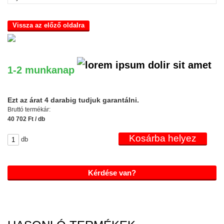
Vissza az előző oldalra
1-2 munkanap
Ezt az árat 4 darabig tudjuk garantálni.
Bruttó termékár:
40 702 Ft / db
db
Kérdése van?