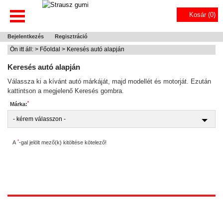
Kosár (
0
)
Bejelentkezés
Regisztráció
Ön itt áll: >
Főoldal
> Keresés autó alapján
Keresés autó alapján
Válassza ki a kívánt autó márkáját, majd modellét és motorját. Ezután
kattintson a megjelenő Keresés gombra.
*
Márka:
*
A
-gal jelölt mező(k) kitöltése kötelező!
1172 Budapest, Vidor u.8