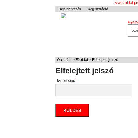
A weboldal pr
Bejelentkezés
Regisztráció
Gyors
0-24 MENTÉS
TERMÉKEK
RÓ
Ön itt áll: >
Főoldal
> Elfelejtett jelszó
Elfelejtett jelszó
*
E-mail cím:
Ha elfelejtette a jelszavát, akkor a következő