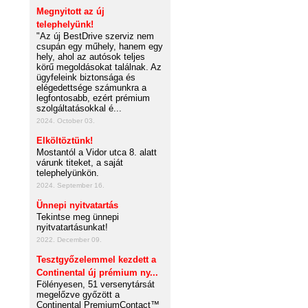
Megnyitott az új
telephelyünk!
"Az új BestDrive szerviz nem
csupán egy műhely, hanem egy
hely, ahol az autósok teljes
körű megoldásokat találnak. Az
ügyfeleink biztonsága és
elégedettsége számunkra a
legfontosabb, ezért prémium
szolgáltatásokkal é...
2024. October 03.
Elköltöztünk!
Mostantól a Vidor utca 8. alatt
várunk titeket, a saját
telephelyünkön.
2024. September 16.
Ünnepi nyitvatartás
Tekintse meg ünnepi
nyitvatartásunkat!
2022. December 09.
Tesztgyőzelemmel kezdett a
Continental új prémium ny...
Fölényesen, 51 versenytársát
megelőzve győzött a
Continental PremiumContact™