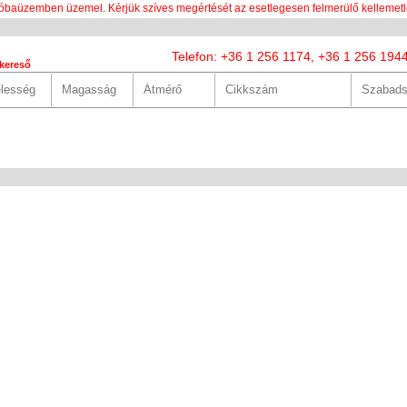
óbaüzemben üzemel. Kérjük szíves megértését az esetlegesen felmerülő kellemetl
Telefon: +36 1 256 1174, +36 1 256 194
kereső
LUNK
SZOLGÁLTATÁSOK
HASZNOS
HÍREK
KAPCS
 űrlap segítségével a rendszer egy új jelszót generál Önnek.