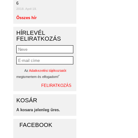
6
2018. April 19.
Összes hír
HÍRLEVÉL
FELIRATKOZÁS
Az
Adatkezelési tájékoztatót
*
megismertem és elfogadom!
KOSÁR
A kosara jelenleg üres.
FACEBOOK