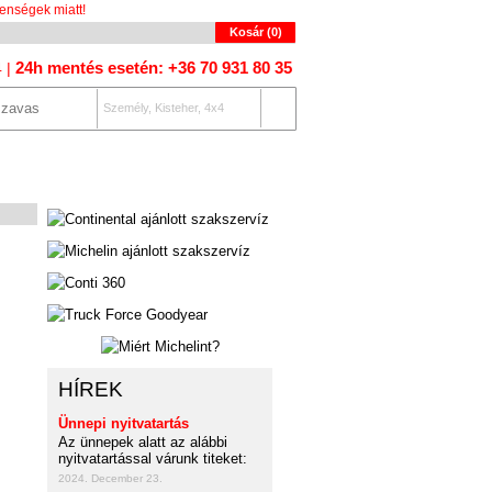
enségek miatt!
Kosár (
0
)
24h mentés esetén: +36 70 931 80 35
4 |
Személy, Kisteher, 4x4
OLAT
AUTÓKERESŐ
HÍREK
Ünnepi nyitvatartás
Az ünnepek alatt az alábbi
nyitvatartással várunk titeket:
2024. December 23.