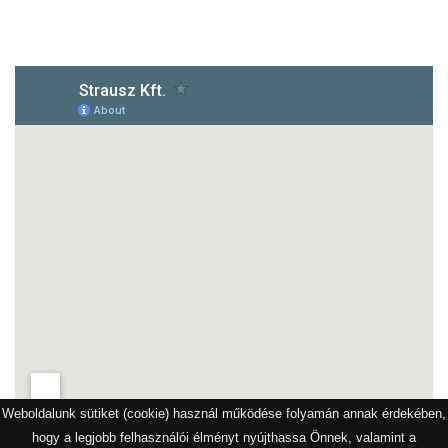
1172 Budapest, Vidor u.8
Weboldalunk sütiket (cookie) használ működése folyamán annak érdekében,
hogy a legjobb felhasználói élményt nyújthassa Önnek, valamint a