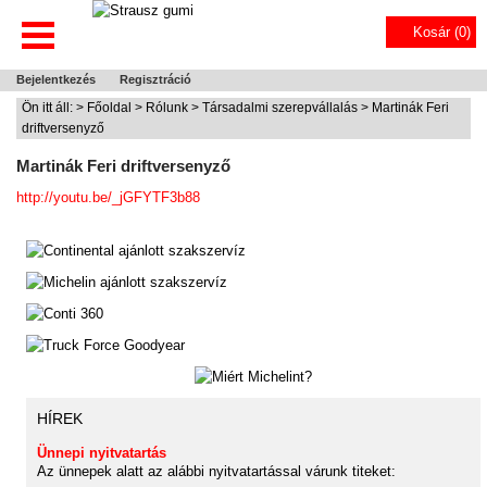
Kosár (
0
)
Bejelentkezés
Regisztráció
Ön itt áll: >
Főoldal
>
Rólunk
>
Társadalmi szerepvállalás
> Martinák Feri
driftversenyző
Martinák Feri driftversenyző
http://youtu.be/_jGFYTF3b88
HÍREK
Ünnepi nyitvatartás
Az ünnepek alatt az alábbi nyitvatartással várunk titeket: