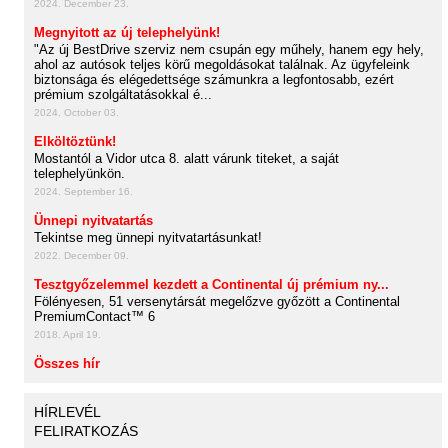
2024. December 23.
Megnyitott az új telephelyünk!
"Az új BestDrive szerviz nem csupán egy műhely, hanem egy hely,
ahol az autósok teljes körű megoldásokat találnak. Az ügyfeleink
biztonsága és elégedettsége számunkra a legfontosabb, ezért
prémium szolgáltatásokkal é...
2024. October 03.
Elköltöztünk!
Mostantól a Vidor utca 8. alatt várunk titeket, a saját
telephelyünkön.
2024. September 16.
Ünnepi nyitvatartás
Tekintse meg ünnepi nyitvatartásunkat!
2022. December 09.
Tesztgyőzelemmel kezdett a Continental új prémium ny...
Fölényesen, 51 versenytársát megelőzve győzött a Continental
PremiumContact™ 6
2018. April 19.
Összes hír
HÍRLEVÉL
FELIRATKOZÁS