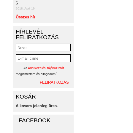
6
2018. April 19.
Összes hír
HÍRLEVÉL
FELIRATKOZÁS
Az
Adatkezelési tájékoztatót
*
megismertem és elfogadom!
KOSÁR
A kosara jelenleg üres.
FACEBOOK