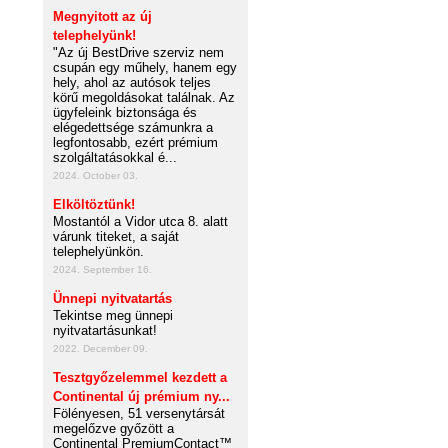
Megnyitott az új
telephelyünk!
"Az új BestDrive szerviz nem
csupán egy műhely, hanem egy
hely, ahol az autósok teljes
körű megoldásokat találnak. Az
ügyfeleink biztonsága és
elégedettsége számunkra a
legfontosabb, ezért prémium
szolgáltatásokkal é...
2024. October 03.
Elköltöztünk!
Mostantól a Vidor utca 8. alatt
várunk titeket, a saját
telephelyünkön.
2024. September 16.
Ünnepi nyitvatartás
Tekintse meg ünnepi
nyitvatartásunkat!
2022. December 09.
Tesztgyőzelemmel kezdett a
Continental új prémium ny...
Fölényesen, 51 versenytársát
megelőzve győzött a
Continental PremiumContact™