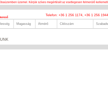
óbaüzemben üzemel. Kérjük szíves megértését az esetlegesen felmerülő kellemetl
Telefon: +36 1 256 1174, +36 1 256 194
kereső
LUNK
SZOLGÁLTATÁSOK
HASZNOS
HÍREK
KAPCS