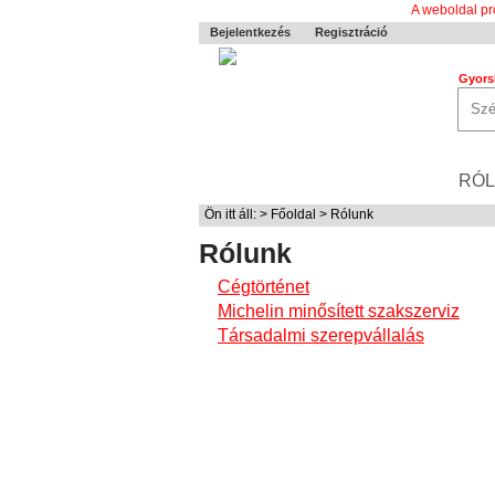
A weboldal pr
Bejelentkezés
Regisztráció
Gyors
0-24 MENTÉS
TERMÉKEK
RÓ
Ön itt áll: >
Főoldal
> Rólunk
Rólunk
Cégtörténet
Michelin minősített szakszerviz
Társadalmi szerepvállalás