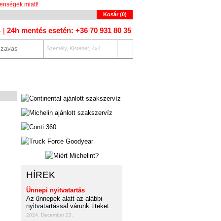
enségek miatt!
Kosár (
0
)
24h mentés esetén: +36 70 931 80 35
4 |
Személy, Kisteher, 4x4
OLAT
AUTÓKERESŐ
HÍREK
Ünnepi nyitvatartás
Az ünnepek alatt az alábbi
nyitvatartással várunk titeket:
2024. December 23.