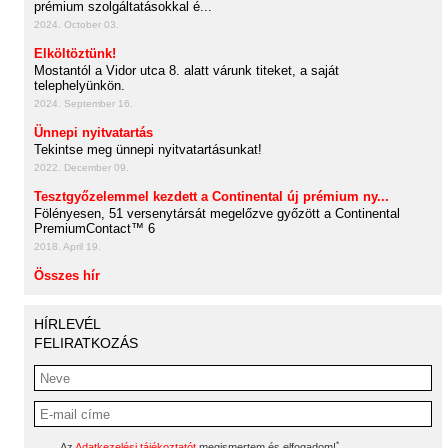
prémium szolgáltatásokkal é...
2024. October 03.
Elköltöztünk!
Mostantól a Vidor utca 8. alatt várunk titeket, a saját
telephelyünkön.
2024. September 16.
Ünnepi nyitvatartás
Tekintse meg ünnepi nyitvatartásunkat!
2022. December 09.
Tesztgyőzelemmel kezdett a Continental új prémium ny...
Fölényesen, 51 versenytársát megelőzve győzött a Continental
PremiumContact™ 6
2018. April 19.
Összes hír
HÍRLEVÉL
FELIRATKOZÁS
*
Az
Adatkezelési tájékoztatót
megismertem és elfogadom!