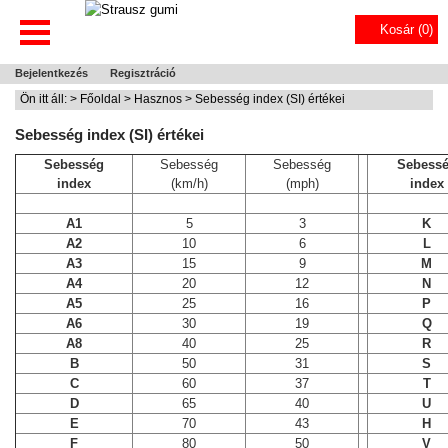
Kosár (
0
)
Bejelentkezés
Regisztráció
Ön itt áll: >
Főoldal
>
Hasznos
> Sebesség index (SI) értékei
Sebesség index (SI) értékei
Sebesség
Sebesség
Sebesség
Sebess
index
(km/h)
(mph)
index
A1
5
3
K
A2
10
6
L
A3
15
9
M
A4
20
12
N
A5
25
16
P
A6
30
19
Q
A8
40
25
R
B
50
31
S
C
60
37
T
D
65
40
U
E
70
43
H
F
80
50
V