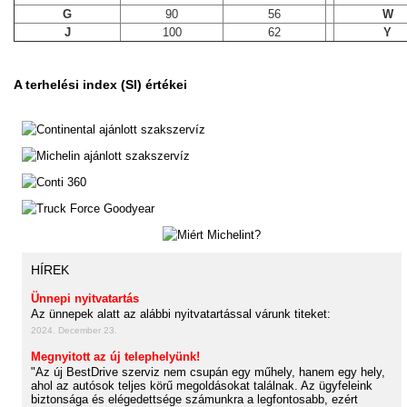
G
90
56
W
J
100
62
Y
A terhelési index (SI) értékei
HÍREK
Ünnepi nyitvatartás
Az ünnepek alatt az alábbi nyitvatartással várunk titeket:
2024. December 23.
Megnyitott az új telephelyünk!
"Az új BestDrive szerviz nem csupán egy műhely, hanem egy hely,
ahol az autósok teljes körű megoldásokat találnak. Az ügyfeleink
biztonsága és elégedettsége számunkra a legfontosabb, ezért