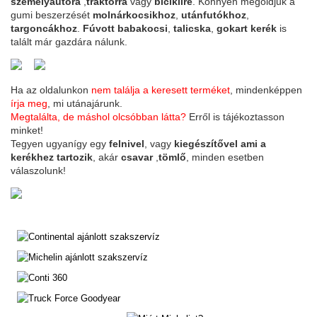
személyautóra
,
traktorra
vagy
biciklire
. Könnyen megoldjuk a
gumi beszerzését
molnárkocsikhoz
,
utánfutókhoz
,
targoncákhoz
.
Fúvott babakocsi
,
talicska
,
gokart kerék
is
talált már gazdára nálunk.
Ha az oldalunkon
nem találja a keresett terméket
, mindenképpen
írja meg
, mi utánajárunk.
Megtalálta, de máshol olcsóbban látta?
Erről is tájékoztasson
minket!
Tegyen ugyanígy egy
felnivel
, vagy
kiegészítővel ami a
kerékhez tartozik
, akár
csavar
,
tömlő
, minden esetben
válaszolunk!