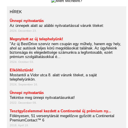
HÍREK
Ünnepi nyitvatartás
Az ünnepek alatt az alábbi nyitvatartással várunk titeket:
2024. December 23.
Megnyitott az új telephelyünk!
"Az új BestDrive szerviz nem csupán egy műhely, hanem egy hely,
ahol az autósok teljes körű megoldásokat találnak. Az ügyfeleink
biztonsága és elégedettsége számunkra a legfontosabb, ezért
prémium szolgáltatásokkal é...
2024. October 03.
Elköltöztünk!
Mostantól a Vidor utca 8. alatt várunk titeket, a saját
telephelyünkön.
2024. September 16.
Ünnepi nyitvatartás
Tekintse meg ünnepi nyitvatartásunkat!
2022. December 09.
Tesztgyőzelemmel kezdett a Continental új prémium ny...
Fölényesen, 51 versenytársát megelőzve győzött a Continental
PremiumContact™ 6
2018. April 19.