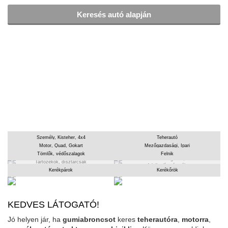
Keresés autó alapján
Ön itt áll: > Főoldal
Személy, Kisteher, 4x4
Teherautó
Motor, Quad, Gokart
Mezőgazdasági, Ipari
Tömlők, védőszalagok
Felnik
Használt gumik,
Tartozékok, dísztárcsák
felnik, dísztárcsák
Kerékpárok
Kerékőrök
KEDVES LÁTOGATÓ!
Jó helyen jár, ha
gumiabroncsot
keres
teherautóra
,
motorra
,