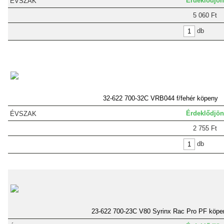
Érdeklődjön
5 060 Ft
db
32-622 700-32C VRB044 f/fehér köpeny
Érdeklődjön
2 755 Ft
db
23-622 700-23C V80 Syrinx Rac Pro PF köpe