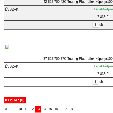
42-622 700-42C Touring Plus reflex köpeny(100
Érdeklődjön
7 835 Ft
db
37-622 700-37C Touring Plus reflex köpeny(100
Érdeklődjön
7 835 Ft
db
KOSÁR (
0
)
...
...
«
1
10
11
12
13
14
15
16
21
»