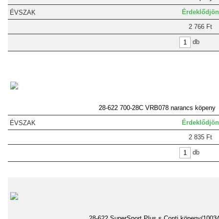
Érdeklődjön
2 766 Ft
db
28-622 700-28C VRB078 narancs köpeny
Érdeklődjön
2 835 Ft
db
28-622 SuperSport Plus s Conti köpeny(1003