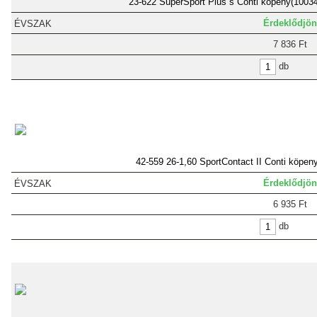
23-622 SuperSport Plus s Conti köpeny(1003
Érdeklődjön
7 836 Ft
db
42-559 26-1,60 SportContact II Conti köpen
Érdeklődjön
6 935 Ft
db