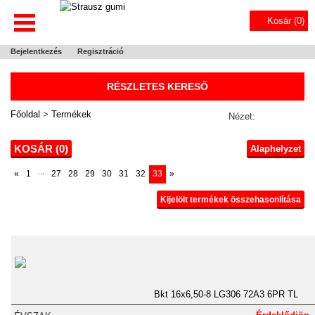
Kosár (
0
)
Bejelentkezés
Regisztráció
RÉSZLETES KERESŐ
Főoldal
>
Termékek
Nézet:
KOSÁR (
0
)
Alaphelyzet
...
«
1
27
28
29
30
31
32
33
»
Kijelölt termékek összehasonlítása
Bkt 16x6,50-8 LG306 72A3 6PR TL