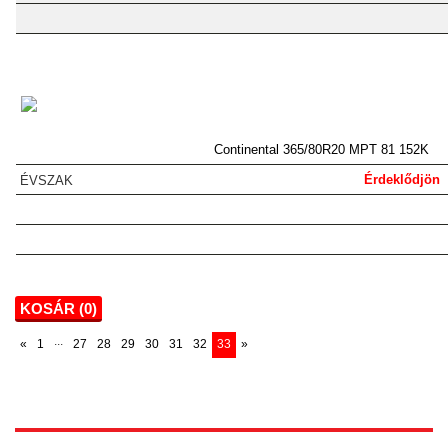
Continental 365/80R20 MPT 81 152K
Érdeklődjön
KOSÁR (
0
)
...
«
1
27
28
29
30
31
32
33
»