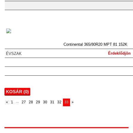
Continental 365/80R20 MPT 81 152K
Érdeklődjön
KOSÁR (
0
)
...
«
1
27
28
29
30
31
32
33
»