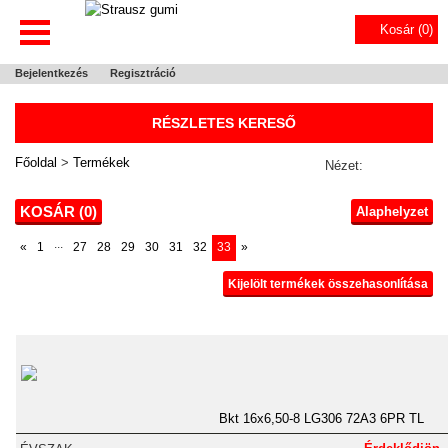
Kosár (
0
)
Bejelentkezés
Regisztráció
RÉSZLETES KERESŐ
Főoldal
>
Termékek
Nézet:
KOSÁR (
0
)
Alaphelyzet
...
«
1
27
28
29
30
31
32
33
»
Kijelölt termékek összehasonlítása
Bkt 16x6,50-8 LG306 72A3 6PR TL