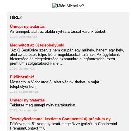
HÍREK
Ünnepi nyitvatartás
Az ünnepek alatt az alábbi nyitvatartással várunk titeket:
2024. December 23.
Megnyitott az új telephelyünk!
"Az új BestDrive szerviz nem csupán egy műhely, hanem egy hely,
ahol az autósok teljes körű megoldásokat találnak. Az ügyfeleink
biztonsága és elégedettsége számunkra a legfontosabb, ezért
prémium szolgáltatásokkal é...
2024. October 03.
Elköltöztünk!
Mostantól a Vidor utca 8. alatt várunk titeket, a saját
telephelyünkön.
2024. September 16.
Ünnepi nyitvatartás
Tekintse meg ünnepi nyitvatartásunkat!
2022. December 09.
Tesztgyőzelemmel kezdett a Continental új prémium ny...
Fölényesen, 51 versenytársát megelőzve győzött a Continental
PremiumContact™ 6