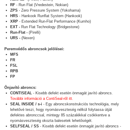
RF
- Run Flat (Vredestein, Nokian)
ZPS
- Zero Pressure System (Yokohama)
HRS
- Hankook Runflat System (Hankook)
XRP
- Extended Run-Flat Performance (Kumho)
EXT -
Run Flat Technology (Bridgestone)
Run-Flat -
(Pirelli)
URS -
(Nexen)
Peremvédős abroncsok jelölései:
MFS
FR
FSL
RPB
FP
Önjavító abroncs:
CONTISEAL
- Kisebb defekt esetén önmagát javító abroncs.
További információ a ContiSeal-ről itt.
SEAL INSIDE / s-i
- Egy abroncskonstrukciós technológia, mely
lehetővé teszi, hogy nyomásveszteség nélkül folytassa útját
defektes abronccsal, mintegy 85 százalékkal csökkentve a
nyomásveszteség okozta balesetek lehetőségét.
SELFSEAL / SS
- Kisebb defekt esetén önmagát javító abroncs -