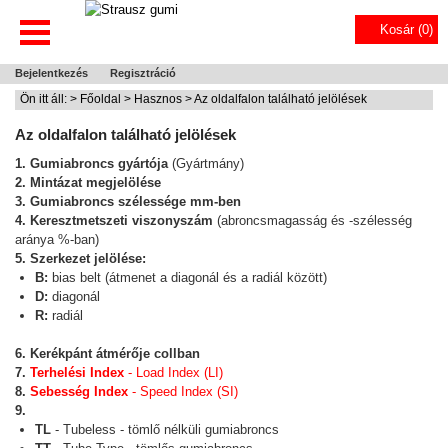
Kosár (
0
)
Bejelentkezés
Regisztráció
Ön itt áll: >
Főoldal
>
Hasznos
> Az oldalfalon található jelölések
Az oldalfalon található jelölések
1. Gumiabroncs gyártója
(Gyártmány)
2. Mintázat megjelölése
3. Gumiabroncs szélessége mm-ben
4. Keresztmetszeti viszonyszám
(abroncsmagasság és -szélesség
aránya %-ban)
5. Szerkezet jelölése:
B:
bias belt (átmenet a diagonál és a radiál között)
D:
diagonál
R:
radiál
6. Kerékpánt átmérője collban
7.
Terhelési Index
- Load Index (LI)
8.
Sebesség Index
- Speed Index (SI)
9.
TL
- Tubeless - tömlő nélküli gumiabroncs