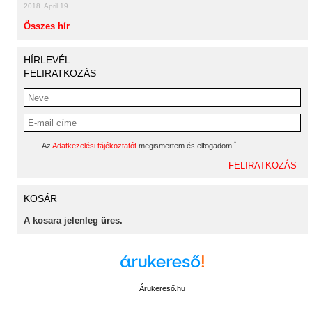
2018. April 19.
Összes hír
HÍRLEVÉL
FELIRATKOZÁS
*
Az
Adatkezelési tájékoztatót
megismertem és elfogadom!
KOSÁR
A kosara jelenleg üres.
Árukereső.hu