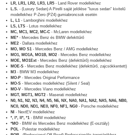
LR, LR1, LR2, LR3, LR5
- Land Rover modellekhez
L.S.
- (Luxury Sedan) A Pirelli saját jelölése "luxus sedan" kivitelű
modellekhez P-Zero (PZ4) gumiabroncsok esetén
L, L1
- Lamborghini modellekhez
LS, LTS
- Lotus modellekhez
MC, MC1, MC2, MC-C
- McLaren modellekhez
ME*
- Mercedes Benz és BMW defekttűrő
ME2
- Dallara modellekhez
MO, MO S1
- Mercedes Benz / AMG modellekhez
MO1, MO1A, MO1B, MO2
- Mercedes Benz modellekhez
MOE, MO1Ext
- Mercedes Benz (defekttűrő) modellekhez
MOE-S
- Mercedes Benz modellekhez (defekttűrő, zajcsökkentett)
M3
- BMW M3 modellekhez
MO-P
- Mercedes Original Performance
MO-S
- Mercedes modellekhez (Silent / Seal)
MO-V
- Mercedes Viano modellekhez
MGT, MGT1, MGT2
- Maserati modellekhez
N0, N1, N2, N3, N4, N5, N6, NX, NA0, NA1, NA2, NA5, NA6, NB0,
NC0, ND0, ND1, NE0, NF0, NF1, NG0
- Porsche modellekhez
NI
- NextEV modellekhez
*, I*, II*, *1
- BMW modellekhez
*MO
- BMW és Mercedes Benz modellekhez (E-osztály)
POL
- Polestar modellekhez
POR
- (Professional Off-Road) Professzionális terepjárókhoz