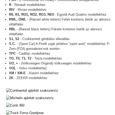
R
- Renault modellekhez
RIV
- Rivian modellekhez
R0, R1, RO1, RO2, RO3, RE0
- Egyedi Audi Quattro modellekhez
RWL, OWL
- (Raised white letters) Fehér kontúros betűk az abroncs
oldalfalán
RBL
- (Raised black letters) Fekete kontúros betűk az abroncs
oldalfalán
S1, S2
- Csökkentett gördülési ellenállás
S.C.
- (Sport Car) A Pirelli saját jelölése "sport autó" modellekhez P-
Zero (PZ4) gumiabroncsok esetén
TPC
- Cadillac modellekhez
TO, T0, T1, T2
- Tesla modellekhez
VO, +
- (Volkswagen Original) Volkswagen modellekhez
VOL
- Volvo modellekhez
XM / XM-E
- Xiaomi modellekhez
ZK
- ZEEKR modellekhez