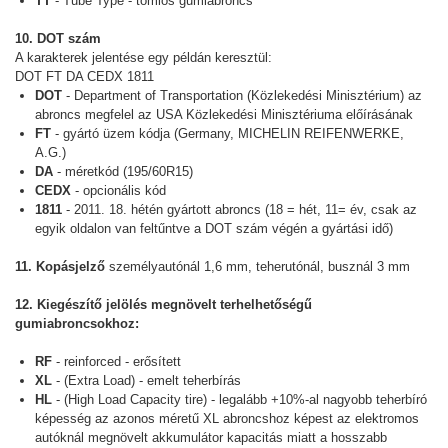
TT
- Tube Type - tömlős gumiabroncs
10. DOT szám
A karakterek jelentése egy példán keresztül:
DOT FT DA CEDX 1811
DOT
- Department of Transportation (Közlekedési Minisztérium) az
abroncs megfelel az USA Közlekedési Minisztériuma előírásának
FT
- gyártó üzem kódja (Germany, MICHELIN REIFENWERKE,
A.G.)
DA
- méretkód (195/60R15)
CEDX
- opcionális kód
1811
- 2011. 18. hétén gyártott abroncs (18 = hét, 11= év, csak az
egyik oldalon van feltűntve a DOT szám végén a gyártási idő)
11. Kopásjelző
személyautónál 1,6 mm, teherutónál, busznál 3 mm
12. Kiegészítő jelölés megnövelt terhelhetőségű
gumiabroncsokhoz:
RF
- reinforced - erősített
XL
- (Extra Load) - emelt teherbírás
HL
- (High Load Capacity tire) - legalább +10%-al nagyobb teherbíró
képesség az azonos méretű XL abroncshoz képest az elektromos
autóknál megnövelt akkumulátor kapacitás miatt a hosszabb