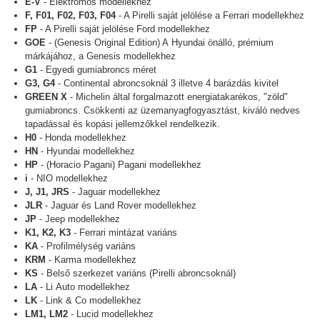
E-V
- Elektromos modellekhez
F, F01, F02, F03, F04
- A Pirelli saját jelölése a Ferrari modellekhez
FP
- A Pirelli saját jelölése Ford modellekhez
GOE
- (Genesis Original Edition) A Hyundai önálló, prémium
márkájához, a Genesis modellekhez
G1
- Egyedi gumiabroncs méret
G3, G4
- Continental abroncsoknál 3 illetve 4 barázdás kivitel
GREEN X
- Michelin által forgalmazott energiatakarékos, "zöld"
gumiabroncs. Csökkenti az üzemanyagfogyasztást, kiváló nedves
tapadással és kopási jellemzőkkel rendelkezik.
H0
- Honda modellekhez
HN
- Hyundai modellekhez
HP
- (Horacio Pagani) Pagani modellekhez
i
- NIO modellekhez
J, J1, JRS
- Jaguar modellekhez
JLR
- Jaguar és Land Rover modellekhez
JP
- Jeep modellekhez
K1, K2, K3
- Ferrari mintázat variáns
KA
- Profilmélység variáns
KRM
- Karma modellekhez
KS
- Belső szerkezet variáns (Pirelli abroncsoknál)
LA
- Li Auto modellekhez
LK
- Link & Co modellekhez
LM1, LM2
- Lucid modellekhez