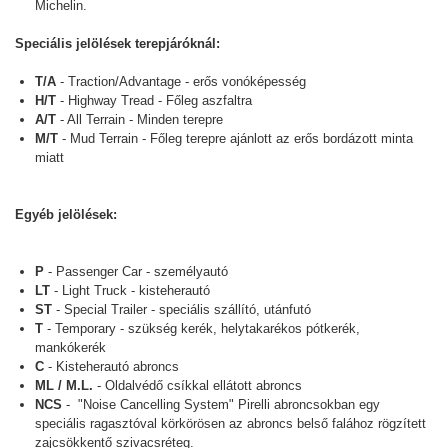
Michelin.
Speciális jelölések terepjáróknál:
T/A
- Traction/Advantage - erős vonóképesség
H/T
- Highway Tread - Főleg aszfaltra
A/T
- All Terrain - Minden terepre
M/T
- Mud Terrain - Főleg terepre ajánlott az erős bordázott minta
miatt
Egyéb jelölések:
P
- Passenger Car - személyautó
LT
- Light Truck - kisteherautó
ST
- Special Trailer - speciális szállító, utánfutó
T
- Temporary - szükség kerék, helytakarékos pótkerék,
mankókerék
C
- Kisteherautó abroncs
ML / M.L.
- Oldalvédő csíkkal ellátott abroncs
NCS
- "Noise Cancelling System" Pirelli abroncsokban egy
speciális ragasztóval körkörösen az abroncs belső falához rögzített
zajcsökkentő szivacsréteg.