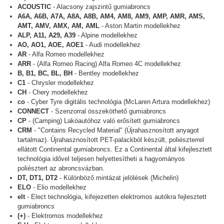
ACOUSTIC
- Alacsony zajszintű gumiabroncs
A6A, A6B, A7A, A8A, A8B, AM4, AM8, AM9, AMP, AMR, AMS,
AMT, AMV, AMX, AM, AML
- Aston Martin modellekhez
ALP, A11, A29, A39
- Alpine modellekhez
AO, AO1, AOE, AOE1
- Audi modellekhez
AR
- Alfa Romeo modellekhez
ARR
- (Alfa Romeo Racing) Alfa Romeo 4C modellekhez
B, B1, BC, BL, BH
- Bentley modellekhez
C1
- Chrysler modellekhez
CH
- Chery modellekhez
co
- Cyber Tyre digitális technológia (McLaren Artura modellekhez)
CONNECT
- Szenzorral összeköthető gumiabroncs
CP
- (Camping) Lakóautóhoz való erősített gumiabroncs
CRM
- "Contains Recycled Material" (Újrahasznosított anyagot
tartalmaz). Újrahasznosított PET-palackból készült, poliészterrel
ellátott Continental gumiabroncs. Ez a Continental által kifejlesztett
technológia idővel teljesen helyettesítheti a hagyományos
poliésztert az abroncsvázban.
DT, DT1, DT2
- Különböző mintázat jelölések (Michelin)
ELO
- Elio modellekhez
elt
- Elect technológia, kifejezetten elektromos autókra fejlesztett
gumiabroncs
(+)
- Elektromos modellekhez