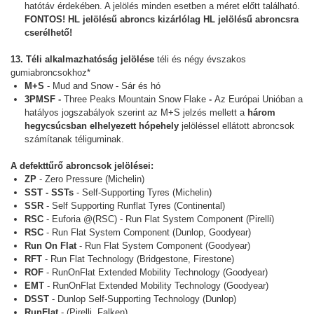
hatótáv érdekében. A jelölés minden esetben a méret előtt található.
FONTOS! HL jelölésű abroncs kizárlólag HL jelölésű abroncsra
cserélhető!
13. Téli alkalmazhatóság jelölése
téli és négy évszakos
gumiabroncsokhoz*
M+S
- Mud and Snow - Sár és hó
3PMSF -
Three Peaks Mountain Snow Flake
-
Az Európai Unióban a
hatályos jogszabályok szerint az M+S jelzés mellett a
három
hegycsúcsban elhelyezett hópehely
jelöléssel ellátott abroncsok
számítanak téliguminak.
A defekttűrő abroncsok jelölései:
ZP
- Zero Pressure (Michelin)
SST - SSTs
- Self-Supporting Tyres (Michelin)
SSR
- Self Supporting Runflat Tyres (Continental)
RSC
- Euforia @(RSC) - Run Flat System Component (Pirelli)
RSC
- Run Flat System Component (Dunlop, Goodyear)
Run On Flat
- Run Flat System Component (Goodyear)
RFT
- Run Flat Technology (Bridgestone, Firestone)
ROF
- RunOnFlat Extended Mobility Technology (Goodyear)
EMT
- RunOnFlat Extended Mobility Technology (Goodyear)
DSST
- Dunlop Self-Supporting Technology (Dunlop)
RunFlat
- (Pirelli, Falken)