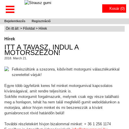
Kosár (
0
)
Bejelentkezés
Regisztráció
Ön itt áll: >
Főoldal
> Hírek
Hírek
ITT A TAVASZ, INDUL A
MOTORSZEZON!
2018. March 21.
Felkészültünk a szezonra, kibővített motorgumi választékunkkal
szeretettel várjuk!
Egyre több ügyfelünk keres fel minket motorgumival kapcsolatos
kívánságaival, amit rendre teljesítünk is.
Sokféle motorgumit forgalmazunk, melynek csak egy része található
meg a honlapon, tehát ha nem talál megfelelő gumit weboldalunkon a
motorjára, akkor hívjon minket és mi beszerezzük a kívánt
gumiabroncsot rövid határidőn belül!
További részletekért hívjon bizalommal minket: + 36 1 256 1174