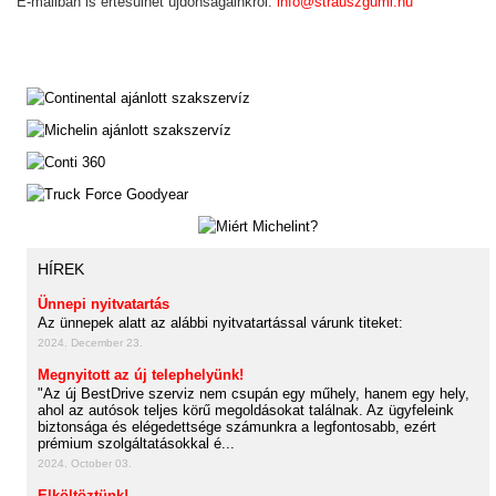
E-mailban is értesülhet újdonságainkról:
info@strauszgumi.hu
HÍREK
Ünnepi nyitvatartás
Az ünnepek alatt az alábbi nyitvatartással várunk titeket:
2024. December 23.
Megnyitott az új telephelyünk!
"Az új BestDrive szerviz nem csupán egy műhely, hanem egy hely,
ahol az autósok teljes körű megoldásokat találnak. Az ügyfeleink
biztonsága és elégedettsége számunkra a legfontosabb, ezért
prémium szolgáltatásokkal é...
2024. October 03.
Elköltöztünk!