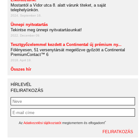
Mostantól a Vidor utca 8. alatt várunk titeket, a saját
telephelyünkön.
2024. September 16.
Ünnepi nyitvatartás
Tekintse meg ünnepi nyitvatartásunkat!
2022. December 09.
Tesztgyőzelemmel kezdett a Continental új prémium ny...
Fölényesen, 51 versenytársát megelőzve győzött a Continental
PremiumContact™ 6
2018. April 19.
Összes hír
HÍRLEVÉL
FELIRATKOZÁS
*
Az
Adatkezelési tájékoztatót
megismertem és elfogadom!