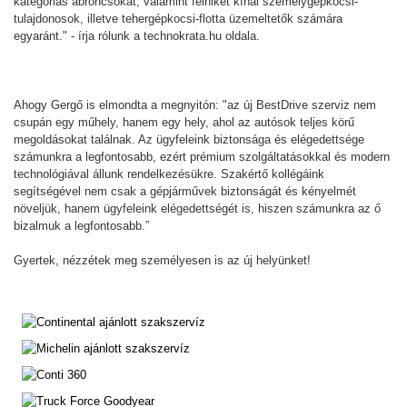
kategóriás abroncsokat, valamint felniket kínál személygépkocsi-
tulajdonosok, illetve tehergépkocsi-flotta üzemeltetők számára
egyaránt." - írja rólunk a technokrata.hu oldala.
Ahogy Gergő is elmondta a megnyitón: "az új BestDrive szerviz nem
csupán egy műhely, hanem egy hely, ahol az autósok teljes körű
megoldásokat találnak. Az ügyfeleink biztonsága és elégedettsége
számunkra a legfontosabb, ezért prémium szolgáltatásokkal és modern
technológiával állunk rendelkezésükre. Szakértő kollégáink
segítségével nem csak a gépjárművek biztonságát és kényelmét
növeljük, hanem ügyfeleink elégedettségét is, hiszen számunkra az ő
bizalmuk a legfontosabb.”
Gyertek, nézzétek meg személyesen is az új helyünket!