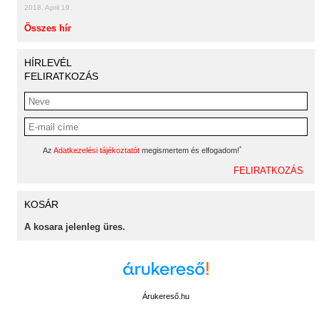
2018. April 19.
Összes hír
HÍRLEVÉL
FELIRATKOZÁS
*
Az
Adatkezelési tájékoztatót
megismertem és elfogadom!
KOSÁR
A kosara jelenleg üres.
Árukereső.hu