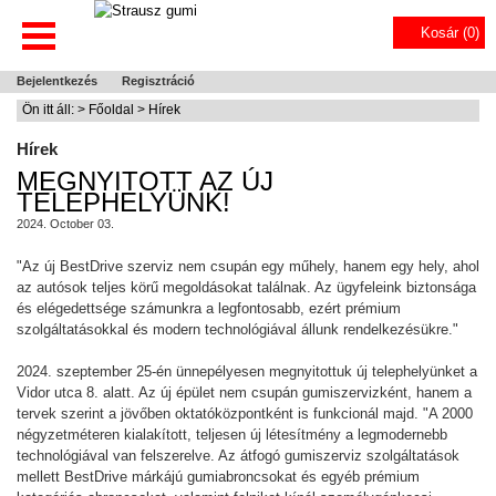
Kosár (
0
)
Bejelentkezés
Regisztráció
Ön itt áll: >
Főoldal
> Hírek
Hírek
MEGNYITOTT AZ ÚJ
TELEPHELYÜNK!
2024. October 03.
"Az új BestDrive szerviz nem csupán egy műhely, hanem egy hely, ahol
az autósok teljes körű megoldásokat találnak. Az ügyfeleink biztonsága
és elégedettsége számunkra a legfontosabb, ezért prémium
szolgáltatásokkal és modern technológiával állunk rendelkezésükre."
2024. szeptember 25-én ünnepélyesen megnyitottuk új telephelyünket a
Vidor utca 8. alatt. Az új épület nem csupán gumiszervizként, hanem a
tervek szerint a jövőben oktatóközpontként is funkcionál majd. "A 2000
négyzetméteren kialakított, teljesen új létesítmény a legmodernebb
technológiával van felszerelve. Az átfogó gumiszerviz szolgáltatások
mellett BestDrive márkájú gumiabroncsokat és egyéb prémium