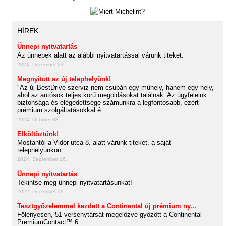
HÍREK
Ünnepi nyitvatartás
Az ünnepek alatt az alábbi nyitvatartással várunk titeket:
2024. December 23.
Megnyitott az új telephelyünk!
"Az új BestDrive szerviz nem csupán egy műhely, hanem egy hely,
ahol az autósok teljes körű megoldásokat találnak. Az ügyfeleink
biztonsága és elégedettsége számunkra a legfontosabb, ezért
prémium szolgáltatásokkal é...
2024. October 03.
Elköltöztünk!
Mostantól a Vidor utca 8. alatt várunk titeket, a saját
telephelyünkön.
2024. September 16.
Ünnepi nyitvatartás
Tekintse meg ünnepi nyitvatartásunkat!
2022. December 09.
Tesztgyőzelemmel kezdett a Continental új prémium ny...
Fölényesen, 51 versenytársát megelőzve győzött a Continental
PremiumContact™ 6