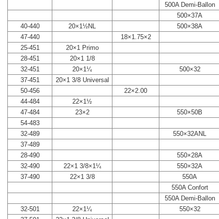
500A Demi-Ballon
500×37A
40-440
20×1½NL
500×38A
47-440
18×1.75×2
25-451
20×1 Primo
28-451
20×1 1/8
32-451
20×1¼
500×32
37-451
20×1 3/8 Universal
50-456
22×2.00
44-484
22×1½
47-484
23×2
550×50B
54-483
32-489
550×32ANL
37-489
28-490
550×28A
32-490
22×1 3/8×1¼
550×32A
37-490
22×1 3/8
550A
550A Confort
550A Demi-Ballon
32-501
22×1¼
550×32