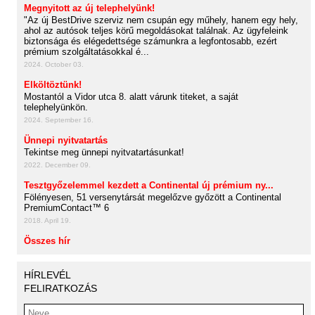
Megnyitott az új telephelyünk!
"Az új BestDrive szerviz nem csupán egy műhely, hanem egy hely,
ahol az autósok teljes körű megoldásokat találnak. Az ügyfeleink
biztonsága és elégedettsége számunkra a legfontosabb, ezért
prémium szolgáltatásokkal é...
2024. October 03.
Elköltöztünk!
Mostantól a Vidor utca 8. alatt várunk titeket, a saját
telephelyünkön.
2024. September 16.
Ünnepi nyitvatartás
Tekintse meg ünnepi nyitvatartásunkat!
2022. December 09.
Tesztgyőzelemmel kezdett a Continental új prémium ny...
Fölényesen, 51 versenytársát megelőzve győzött a Continental
PremiumContact™ 6
2018. April 19.
Összes hír
HÍRLEVÉL
FELIRATKOZÁS