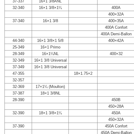
37-337
16×1 3/8ANL
32-340
16×1 3/8×1¼
400A
400×32A
37-340
16×1 3/8
400×35A
400A Confort
400A Demi-Ballon
44-340
16×1 3/8×1 5/8
400×42A
25-349
16×1 Primo
28-349
16×1¼NL
400×32
32-349
16×1 3/8 Universal
37-349
16×1 3/8 Universal
47-355
18×1.75×2
32-357
32-369
17×1¼ (Moulton)
37-387
18×1 3/8NL
28-390
450B
450×28A
32-390
18×1 3/8×1¼
450A
450×32A
37-390
450A Confort
450A Demi-Ballon