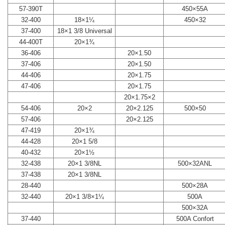
57-390T
450×55A
32-400
18×1¼
450×32
37-400
18×1 3/8 Universal
44-400T
20×1¾
36-406
20×1.50
37-406
20×1.50
44-406
20×1.75
47-406
20×1.75
20×1.75×2
54-406
20×2
20×2.125
500×50
57-406
20×2.125
47-419
20×1¾
44-428
20×1 5/8
40-432
20×1½
32-438
20×1 3/8NL
500×32ANL
37-438
20×1 3/8NL
28-440
500×28A
32-440
20×1 3/8×1¼
500A
500×32A
37-440
500A Confort