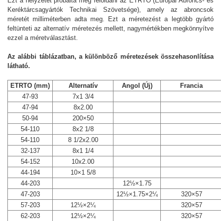
Ezt a helyzetet próbálta meg feloldani az ETRTO (Európai Abroncs- és
Keréktárcsagyártók Technikai Szövetsége), amely az abroncsok
méretét milliméterben adta meg. Ezt a méretezést a legtöbb gyártó
feltünteti az alternatív méretezés mellett, nagymértékben megkönnyítve
ezzel a méretválasztást.
Az alábbi táblázatban, a különböző méretezések összehasonlítása
látható.
ETRTO (mm)
Alternatív
Angol (Új)
Francia
47-93
7x1 3/4
47-94
8x2.00
50-94
200×50
54-110
8x2 1/8
54-110
8 1/2x2.00
32-137
8x1 1/4
54-152
10x2.00
44-194
10×1 5/8
44-203
12½×1.75
47-203
12½×1.75×2¼
320×57
57-203
12½×2¼
320×57
62-203
12½×2¼
320×57