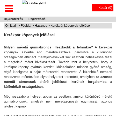
Kosár (
0
)
Bejelentkezés
Regisztráció
Ön itt áll: >
Főoldal
>
Hasznos
> Kerékpár köpenyek jelölései
Kerékpár köpenyek jelölései
Milyen méretű gumiabroncs illeszkedik a felninkre?
A kerékpár
köpenyek zavarba ejtő méretválasztéka, párosítva a különböző
országokban elterjedt méretjelölésekkel sok esetben nehézkessé teszi
a megfelelő méret kiválasztását. Tovább ront a helyzeten, hogy a
kerékpár-köpeny gyártás kezdeti időszakában minden gyártó ország,
régió kidolgozta a saját méretezési rendszerét. A különböző nemzeti
rendszerek méretezése olyan helyzetet teremtett, amelyben
az azonos
méretű abroncsok eltérő jelöléssel kerültek forgalomba a
különböző országokban.
Még rosszabb a helyzet abban az esetben, amikor különböző méretű
gumiabroncsok, amelyek nem méretazonosak egymással, azonos
jelölést kapnak.