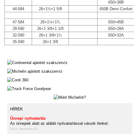
650×38B
44-584
26×1½×1 5/8
650B Demi Confort
47-584
26×1½×1¾
650×45B
28-590
26×1 3/8×1 1/8
650×28A
32-590
26×1 3/8×1¼
650×32A
35-590
26×1 3/8
HÍREK
Ünnepi nyitvatartás
Az ünnepek alatt az alábbi nyitvatartással várunk titeket:
2024. December 23.