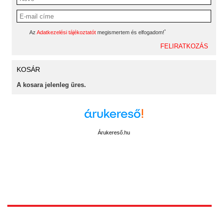
*
Az
Adatkezelési tájékoztatót
megismertem és elfogadom!
KOSÁR
A kosara jelenleg üres.
Árukereső.hu
1172 Budapest, Vidor u.8