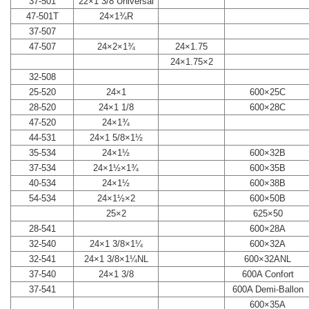
37-501
22×1 3/8 Universal
47-501T
24×1¾R
37-507
47-507
24×2×1¾
24×1.75
24×1.75×2
32-508
25-520
24×1
600×25C
28-520
24×1 1/8
600×28C
47-520
24×1¾
44-531
24×1 5/8×1½
35-534
24×1½
600×32B
37-534
24×1½×1¾
600×35B
40-534
24×1½
600×38B
54-534
24×1½×2
600×50B
25×2
625×50
28-541
600×28A
32-540
24×1 3/8×1¼
600×32A
32-541
24×1 3/8×1¼NL
600×32ANL
37-540
24×1 3/8
600A Confort
37-541
600A Demi-Ballon
600×35A