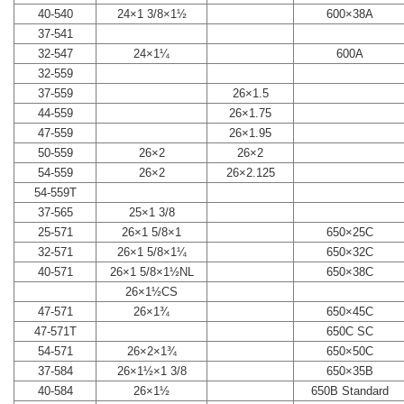
40-540
24×1 3/8×1½
600×38A
37-541
32-547
24×1¼
600A
32-559
37-559
26×1.5
44-559
26×1.75
47-559
26×1.95
50-559
26×2
26×2
54-559
26×2
26×2.125
54-559T
37-565
25×1 3/8
25-571
26×1 5/8×1
650×25C
32-571
26×1 5/8×1¼
650×32C
40-571
26×1 5/8×1½NL
650×38C
26×1½CS
47-571
26×1¾
650×45C
47-571T
650C SC
54-571
26×2×1¾
650×50C
37-584
26×1½×1 3/8
650×35B
40-584
26×1½
650B Standard