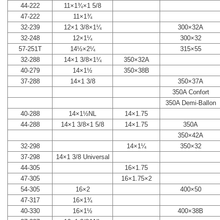
44-222
11×1¾×1 5/8
47-222
11×1¾
32-239
12×1 3/8×1¼
300×32A
32-248
12×1¼
300×32
57-251T
14½×2¼
315×55
32-288
14×1 3/8×1¼
350×32A
40-279
14×1½
350×38B
37-288
14×1 3/8
350×37A
350A Confort
350A Demi-Ballon
40-288
14×1½NL
14×1.75
44-288
14×1 3/8×1 5/8
14×1.75
350A
350×42A
32-298
14×1¼
350×32
37-298
14×1 3/8 Universal
44-305
16×1.75
47-305
16×1.75×2
54-305
16×2
400×50
47-317
16×1¾
40-330
16×1½
400×38B