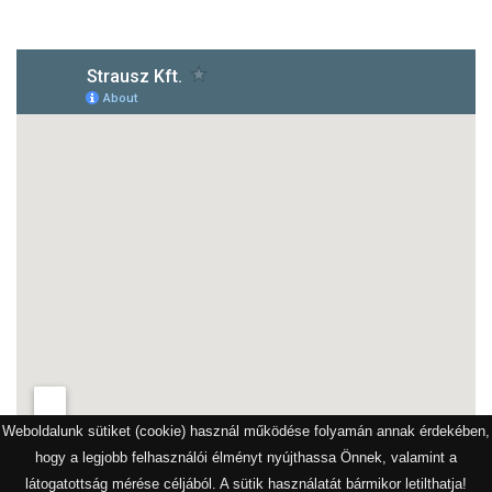
Weboldalunk sütiket (cookie) használ működése folyamán annak érdekében,
hogy a legjobb felhasználói élményt nyújthassa Önnek, valamint a
látogatottság mérése céljából. A sütik használatát bármikor letilthatja!