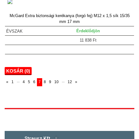
McGard Extra biztonsági kerékanya (forgó fej) M12 x 1,5 sík 15/35
mm 17 mm
Érdeklődjön
11 838 Ft
KOSÁR (
0
)
...
...
«
1
4
5
6
7
8
9
10
12
»
1172 Budapest, Vidor u.8