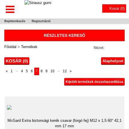
Kosár (
0
)
Bejelentkezés
Regisztráció
RÉSZLETES KERESŐ
Főoldal
>
Termékek
Nézet:
KOSÁR (
0
)
Alaphelyzet
...
...
«
1
4
5
6
7
8
9
10
12
»
Kijelölt termékek összehasonlítása
McGard Extra biztonsági kerék csavar (forgó fej) M12 x 1,5 60° 42,1
mm 17 mm