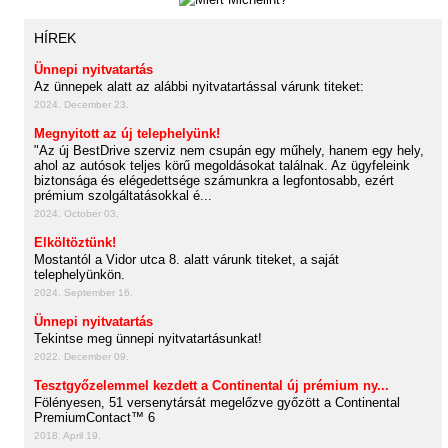
HÍREK
Ünnepi nyitvatartás
Az ünnepek alatt az alábbi nyitvatartással várunk titeket:
2024. December 23.
Megnyitott az új telephelyünk!
"Az új BestDrive szerviz nem csupán egy műhely, hanem egy hely,
ahol az autósok teljes körű megoldásokat találnak. Az ügyfeleink
biztonsága és elégedettsége számunkra a legfontosabb, ezért
prémium szolgáltatásokkal é...
2024. October 03.
Elköltöztünk!
Mostantól a Vidor utca 8. alatt várunk titeket, a saját
telephelyünkön.
2024. September 16.
Ünnepi nyitvatartás
Tekintse meg ünnepi nyitvatartásunkat!
2022. December 09.
Tesztgyőzelemmel kezdett a Continental új prémium ny...
Fölényesen, 51 versenytársát megelőzve győzött a Continental
PremiumContact™ 6
2018. April 19.