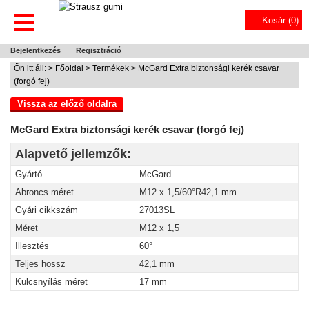
Kosár (
0
)
Bejelentkezés
Regisztráció
Ön itt áll: >
Főoldal
>
Termékek
> McGard Extra biztonsági kerék csavar
(forgó fej)
Vissza az előző oldalra
McGard Extra biztonsági kerék csavar (forgó fej)
Alapvető jellemzők:
Gyártó
McGard
Abroncs méret
M12 x 1,5/60°R42,1 mm
Gyári cikkszám
27013SL
Méret
M12 x 1,5
Illesztés
60°
Teljes hossz
42,1 mm
Kulcsnyílás méret
17 mm