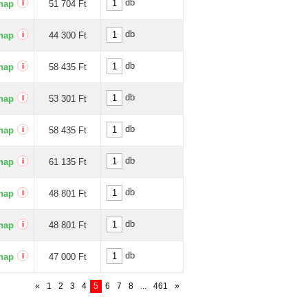
db
nap
i
51 704 Ft
db
nap
i
44 300 Ft
db
nap
i
58 435 Ft
db
nap
i
53 301 Ft
db
nap
i
58 435 Ft
db
nap
i
61 135 Ft
db
nap
i
48 801 Ft
db
nap
i
48 801 Ft
db
nap
i
47 000 Ft
«
1
2
3
4
5
6
7
8
...
461
»