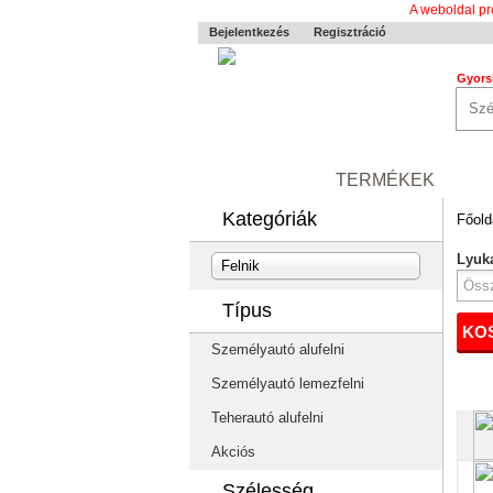
A weboldal pr
Bejelentkezés
Regisztráció
Gyors
0-24 MENTÉS
TERMÉKEK
RÓ
Kategóriák
Főold
Lyuk
Felnik
Típus
KOS
Személyautó alufelni
Személyautó lemezfelni
Teherautó alufelni
Akciós
Szélesség