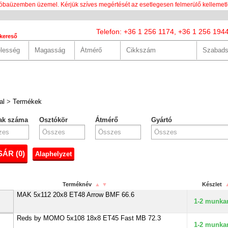
óbaüzemben üzemel. Kérjük szíves megértését az esetlegesen felmerülő kellemetl
Telefon: +36 1 256 1174, +36 1 256 194
kereső
LUNK
SZOLGÁLTATÁSOK
HASZNOS
HÍREK
KAPCS
al
>
Termékek
ak száma
Osztókör
Átmérő
Gyártó
ÁR (
0
)
Alaphelyzet
Terméknév
▲
▼
Készlet
MAK 5x112 20x8 ET48 Arrow BMF 66.6
1-2 munka
Reds by MOMO 5x108 18x8 ET45 Fast MB 72.3
1-2 munka