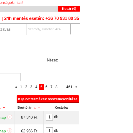
enségek miatt!
Kosár (
0
)
24h mentés esetén: +36 70 931 80 35
4 |
Személy, Kisteher, 4x4
OLAT
AUTÓKERESŐ
Nézet:
«
1
2
3
4
5
6
7
8
...
461
»
Kijelölt termékek összehasonlítása
▲
▼
Bruttó ár
▲
▼
Kosárba
db
nap
i
87 340 Ft
db
nap
i
62 936 Ft