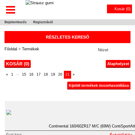
Kosár (
0
)
Bejelentkezés
Regisztráció
RÉSZLETES KERESŐ
Főoldal
>
Termékek
Nézet:
KOSÁR (
0
)
Alaphelyzet
...
«
1
15
16
17
18
19
20
21
»
Kijelölt termékek összehasonlítása
Continental 160/60ZR17 M/C (69W) ContiSportAt