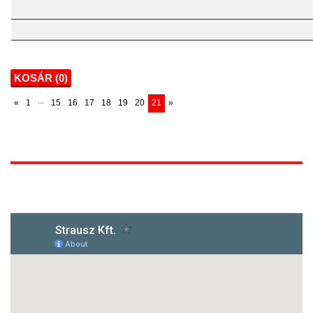
KOSÁR (
0
)
...
«
1
15
16
17
18
19
20
21
»
1172 Budapest, Vidor u.8