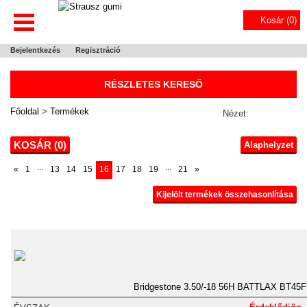
Kosár (
0
)
Bejelentkezés
Regisztráció
RÉSZLETES KERESŐ
Főoldal
>
Termékek
Nézet:
KOSÁR (
0
)
Alaphelyzet
...
...
«
1
13
14
15
16
17
18
19
21
»
Kijelölt termékek összehasonlítása
Bridgestone 3.50/-18 56H BATTLAX BT45F