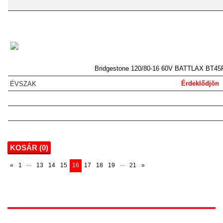
Bridgestone 120/80-16 60V BATTLAX BT45
Érdeklődjön
KOSÁR (
0
)
...
...
«
1
13
14
15
16
17
18
19
21
»
1172 Budapest, Vidor u.8