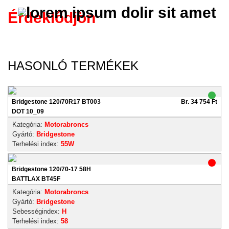
Érdeklődjön
HASONLÓ TERMÉKEK
Bridgestone 120/70R17 BT003
Br. 34 754 Ft
DOT 10_09
Kategória:
Motorabroncs
Gyártó:
Bridgestone
Terhelési index:
55W
Bridgestone 120/70-17 58H
BATTLAX BT45F
Kategória:
Motorabroncs
Gyártó:
Bridgestone
Sebességindex:
H
Terhelési index:
58