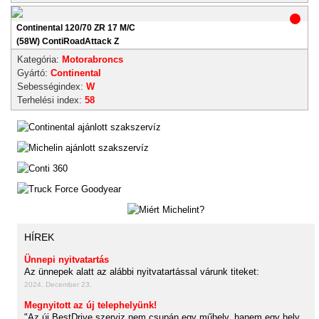
Continental 120/70 ZR 17 M/C
(58W) ContiRoadAttack Z
Kategória:
Motorabroncs
Gyártó:
Continental
Sebességindex:
W
Terhelési index:
58
HÍREK
Ünnepi nyitvatartás
Az ünnepek alatt az alábbi nyitvatartással várunk titeket:
2024. December 23.
Megnyitott az új telephelyünk!
"Az új BestDrive szerviz nem csupán egy műhely, hanem egy hely,