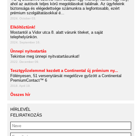
ahol az autósok teljes körű megoldásokat találnak. Az ügyfeleink
biztonsága és elégedettsége számunkra a legfontosabb, ezért
prémium szolgáltatásokkal é...
2024. October 03.
Elköltöztünk!
Mostantól a Vidor utca 8. alatt várunk titeket, a saját
telephelyünkön.
2024. September 16.
Ünnepi nyitvatartás
Tekintse meg ünnepi nyitvatartásunkat!
2022. December 09.
Tesztgyőzelemmel kezdett a Continental új prémium ny...
Fölényesen, 51 versenytársát megelőzve győzött a Continental
PremiumContact™ 6
2018. April 19.
Összes hír
HÍRLEVÉL
FELIRATKOZÁS