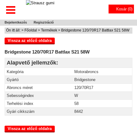
Kosár (
0
)
Bejelentkezés
Regisztráció
Ön itt áll: >
Főoldal
>
Termékek
> Bridgestone 120/70R17 Battlax S21 58W
Vissza az előző oldalra
Bridgestone 120/70R17 Battlax S21 58W
Alapvető jellemzők:
Kategória
Motorabroncs
Gyártó
Bridgestone
Abroncs méret
120/70R17
Sebességindex
W
Terhelési index
58
Gyári cikkszám
8442
Vissza az előző oldalra