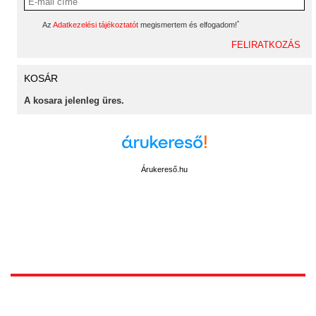
*
Az
Adatkezelési tájékoztatót
megismertem és elfogadom!
KOSÁR
A kosara jelenleg üres.
Árukereső.hu
1172 Budapest, Vidor u.8