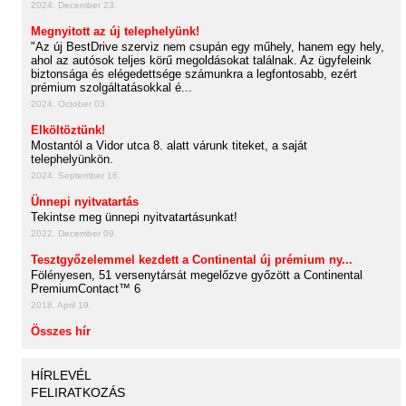
2024. December 23.
Megnyitott az új telephelyünk!
"Az új BestDrive szerviz nem csupán egy műhely, hanem egy hely,
ahol az autósok teljes körű megoldásokat találnak. Az ügyfeleink
biztonsága és elégedettsége számunkra a legfontosabb, ezért
prémium szolgáltatásokkal é...
2024. October 03.
Elköltöztünk!
Mostantól a Vidor utca 8. alatt várunk titeket, a saját
telephelyünkön.
2024. September 16.
Ünnepi nyitvatartás
Tekintse meg ünnepi nyitvatartásunkat!
2022. December 09.
Tesztgyőzelemmel kezdett a Continental új prémium ny...
Fölényesen, 51 versenytársát megelőzve győzött a Continental
PremiumContact™ 6
2018. April 19.
Összes hír
HÍRLEVÉL
FELIRATKOZÁS