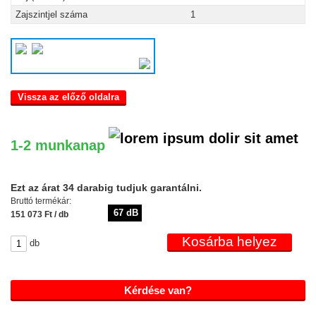
Zajszintjel száma
1
Vissza az előző oldalra
1-2 munkanap
Ezt az árat 34 darabig tudjuk garantálni.
Bruttó termékár:
67 dB
151 073 Ft / db
db
Kérdése van?