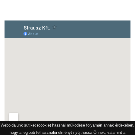
1172 Budapest, Vidor u.8
Weboldalunk sütiket (cookie) használ működése folyamán annak érdekében,
hogy a legjobb felhasználói élményt nyújthassa Önnek, valamint a