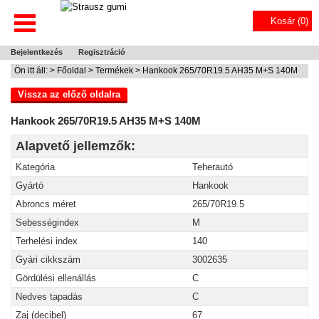
Kosár (
0
)
Bejelentkezés
Regisztráció
Ön itt áll: >
Főoldal
>
Termékek
> Hankook 265/70R19.5 AH35 M+S 140M
Vissza az előző oldalra
Hankook 265/70R19.5 AH35 M+S 140M
Alapvető jellemzők:
Kategória
Teherautó
Gyártó
Hankook
Abroncs méret
265/70R19.5
Sebességindex
M
Terhelési index
140
Gyári cikkszám
3002635
Gördülési ellenállás
C
Nedves tapadás
C
Zaj (decibel)
67