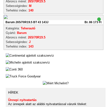
Abroncs méret:
265/70R19.5
Sebességindex:
M
Terhelési index:
140
Barum 265/70R19.5 BT 43 143J
Br. 86 173 Ft
Kategória:
Teherautó
Gyártó:
Barum
Abroncs méret:
265/70R19.5
Sebességindex:
J
Terhelési index:
143
HÍREK
Ünnepi nyitvatartás
Az ünnepek alatt az alábbi nyitvatartással várunk titeket: