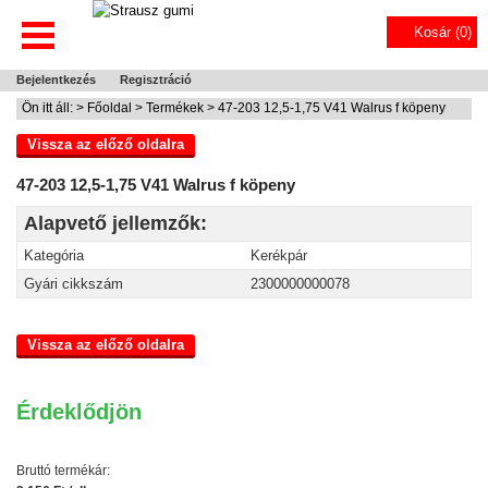
Kosár (
0
)
Bejelentkezés
Regisztráció
Ön itt áll: >
Főoldal
>
Termékek
> 47-203 12,5-1,75 V41 Walrus f köpeny
Vissza az előző oldalra
47-203 12,5-1,75 V41 Walrus f köpeny
Alapvető jellemzők:
Kategória
Kerékpár
Gyári cikkszám
2300000000078
Vissza az előző oldalra
Érdeklődjön
Bruttó termékár: