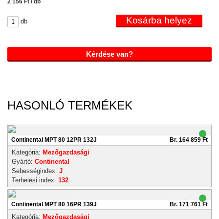
2 156 Ft / db
db
Kérdése van?
HASONLÓ TERMÉKEK
Continental MPT 80 12PR 132J
Br. 164 859 Ft
Kategória:
Mezőgazdasági
Gyártó:
Continental
Sebességindex:
J
Terhelési index:
132
Continental MPT 80 16PR 139J
Br. 171 761 Ft
Kategória:
Mezőgazdasági