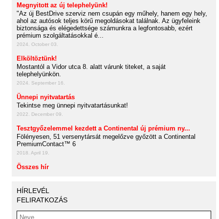
Megnyitott az új telephelyünk!
"Az új BestDrive szerviz nem csupán egy műhely, hanem egy hely,
ahol az autósok teljes körű megoldásokat találnak. Az ügyfeleink
biztonsága és elégedettsége számunkra a legfontosabb, ezért
prémium szolgáltatásokkal é...
2024. October 03.
Elköltöztünk!
Mostantól a Vidor utca 8. alatt várunk titeket, a saját
telephelyünkön.
2024. September 16.
Ünnepi nyitvatartás
Tekintse meg ünnepi nyitvatartásunkat!
2022. December 09.
Tesztgyőzelemmel kezdett a Continental új prémium ny...
Fölényesen, 51 versenytársát megelőzve győzött a Continental
PremiumContact™ 6
2018. April 19.
Összes hír
HÍRLEVÉL
FELIRATKOZÁS