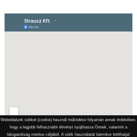
Weboldalunk sütiket (cookie) használ működése folyamán annak érdekében,
hogy a legjobb felhasználói élményt nyújthassa Önnek, valamint a
látogatottság mérése céljából. A sütik használatát bármikor letilthatja!