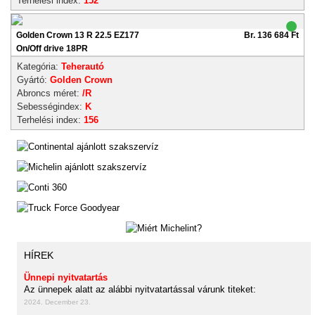
Terhelési index:
152
Golden Crown 13 R 22.5 EZ177
Br. 136 684 Ft
On/Off drive 18PR
Kategória:
Teherautó
Gyártó:
Golden Crown
Abroncs méret:
/R
Sebességindex:
K
Terhelési index:
156
HÍREK
Ünnepi nyitvatartás
Az ünnepek alatt az alábbi nyitvatartással várunk titeket:
2024. December 23.