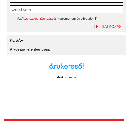
*
Az
Adatkezelési tájékoztatót
megismertem és elfogadom!
KOSÁR
A kosara jelenleg üres.
Árukereső.hu
1172 Budapest, Vidor u.8