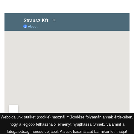
Weboldalunk sütiket (cookie) használ működése folyamán annak érdekében,
hogy a legjobb felhasználói élményt nyújthassa Önnek, valamint a
látogatottság mérése céljából. A sütik használatát bármikor letilthatja!