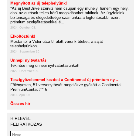
Megnyitott az új telephelyünk!
"Az új BestDrive szerviz nem csupán egy műhely, hanem egy hely,
ahol az autósok teljes körű megoldásokat találnak. Az ügyfeleink
biztonsága és elégedettsége számunkra a legfontosabb, ezért
prémium szolgáltatásokkal é...
2024. October 03.
Elköltöztünk!
Mostantól a Vidor utca 8. alatt várunk titeket, a saját
telephelyünkön.
2024. September 16.
Ünnepi nyitvatartás
Tekintse meg ünnepi nyitvatartásunkat!
2022. December 09.
Tesztgyőzelemmel kezdett a Continental új prémium ny...
Fölényesen, 51 versenytársát megelőzve győzött a Continental
PremiumContact™ 6
2018. April 19.
Összes hír
HÍRLEVÉL
FELIRATKOZÁS