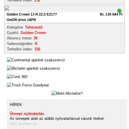
Terhelési index:
152
Golden Crown 13 R 22.5 EZ177
Br. 136 684 Ft
On/Off drive 18PR
Kategória:
Teherautó
Gyártó:
Golden Crown
Abroncs méret:
/R
Sebességindex:
K
Terhelési index:
156
HÍREK
Ünnepi nyitvatartás
Az ünnepek alatt az alábbi nyitvatartással várunk titeket:
2024. December 23.