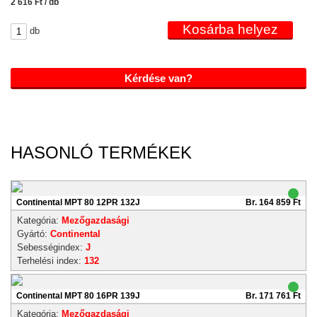
2 616 Ft / db
db
Kérdése van?
HASONLÓ TERMÉKEK
Continental MPT 80 12PR 132J
Br. 164 859 Ft
Kategória:
Mezőgazdasági
Gyártó:
Continental
Sebességindex:
J
Terhelési index:
132
Continental MPT 80 16PR 139J
Br. 171 761 Ft
Kategória:
Mezőgazdasági