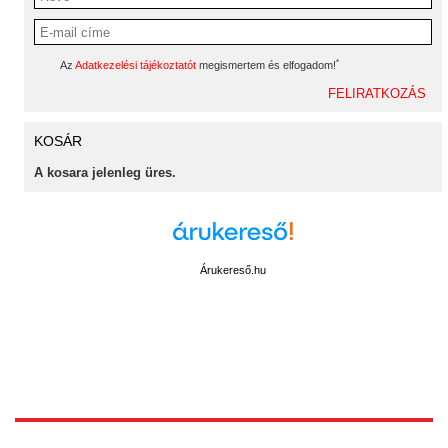
*
Az
Adatkezelési tájékoztatót
megismertem és elfogadom!
KOSÁR
A kosara jelenleg üres.
Árukereső.hu
1172 Budapest, Vidor u.8