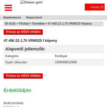
Kosár (
0
)
Bejelentkezés
Regisztráció
Ön itt áll: >
Főoldal
>
Termékek
> 47-456 22-1,75 VRM025 f köpeny
Vissza az előző oldalra
47-456 22-1,75 VRM025 f köpeny
Alapvető jellemzők:
Kategória
Kerékpár
Gyári cikkszám
2300000012958
Vissza az előző oldalra
Érdeklődjön
Bruttó termékár: