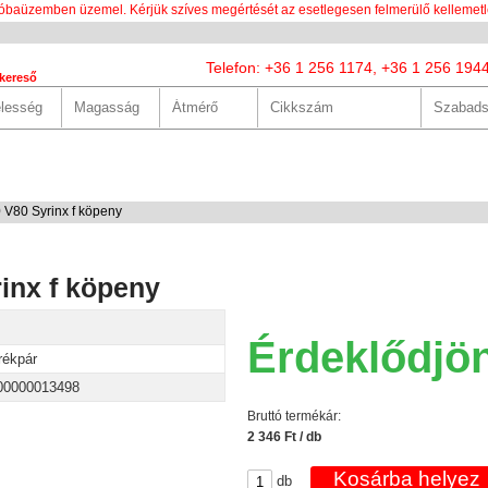
óbaüzemben üzemel. Kérjük szíves megértését az esetlegesen felmerülő kellemetl
Telefon: +36 1 256 1174, +36 1 256 194
kereső
LUNK
SZOLGÁLTATÁSOK
HASZNOS
HÍREK
KAPCS
 V80 Syrinx f köpeny
rinx f köpeny
Érdeklődjö
rékpár
00000013498
Bruttó termékár:
2 346 Ft / db
db