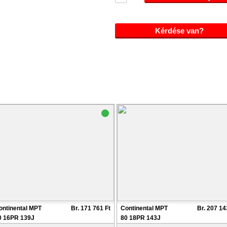
Kérdése van?
ontinental MPT
Br. 171 761 Ft
Continental MPT
Br. 207 14
0 16PR 139J
80 18PR 143J