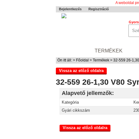
A weboldal pr
Bejelentkezés
Regisztráció
Gyors
0-24 MENTÉS
TERMÉKEK
RÓ
Ön itt áll: >
Főoldal
>
Termékek
> 32-559 26-1,30
Vissza az előző oldalra
32-559 26-1,30 V80 Sy
Alapvető jellemzők:
Kategória
Ke
Gyári cikkszám
23
Vissza az előző oldalra