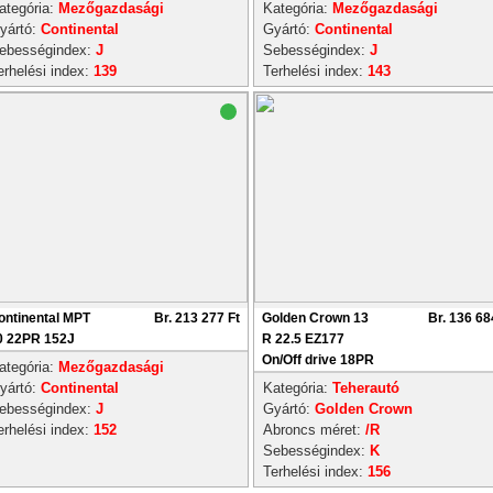
ategória:
Mezőgazdasági
Kategória:
Mezőgazdasági
yártó:
Continental
Gyártó:
Continental
ebességindex:
J
Sebességindex:
J
erhelési index:
139
Terhelési index:
143
ontinental MPT
Br. 213 277 Ft
Golden Crown 13
Br. 136 68
0 22PR 152J
R 22.5 EZ177
On/Off drive 18PR
ategória:
Mezőgazdasági
yártó:
Continental
Kategória:
Teherautó
ebességindex:
J
Gyártó:
Golden Crown
erhelési index:
152
Abroncs méret:
/R
Sebességindex:
K
Terhelési index:
156