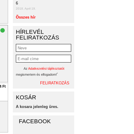
6
2018. April 19.
Összes hír
HÍRLEVÉL
FELIRATKOZÁS
Az
Adatkezelési tájékoztatót
*
megismertem és elfogadom!
4 Ft
KOSÁR
A kosara jelenleg üres.
FACEBOOK