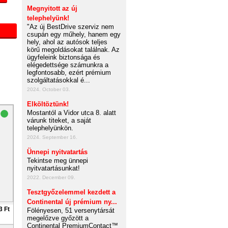
Megnyitott az új
telephelyünk!
"Az új BestDrive szerviz nem
csupán egy műhely, hanem egy
hely, ahol az autósok teljes
körű megoldásokat találnak. Az
ügyfeleink biztonsága és
elégedettsége számunkra a
legfontosabb, ezért prémium
szolgáltatásokkal é...
2024. October 03.
Elköltöztünk!
Mostantól a Vidor utca 8. alatt
várunk titeket, a saját
telephelyünkön.
2024. September 16.
Ünnepi nyitvatartás
Tekintse meg ünnepi
nyitvatartásunkat!
2022. December 09.
Tesztgyőzelemmel kezdett a
Continental új prémium ny...
3 Ft
Fölényesen, 51 versenytársát
megelőzve győzött a
Continental PremiumContact™