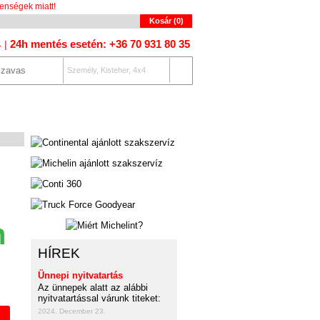
enségek miatt!
Kosár (
0
)
24h mentés esetén: +36 70 931 80 35
4 |
Személy, Kisteher, 4x4
OLAT
AUTÓKERESŐ
n
HÍREK
Ünnepi nyitvatartás
Az ünnepek alatt az alábbi
nyitvatartással várunk titeket:
2024. December 23.