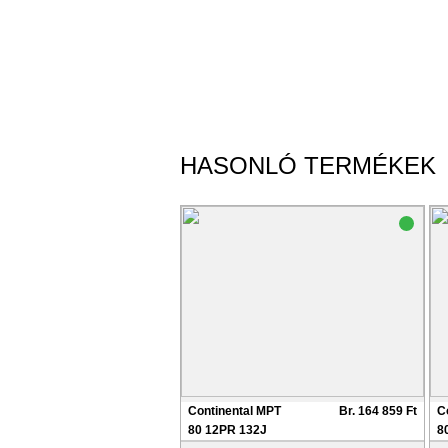
HASONLÓ TERMÉKEK
Continental MPT
Br. 164 859 Ft
C
80 12PR 132J
8