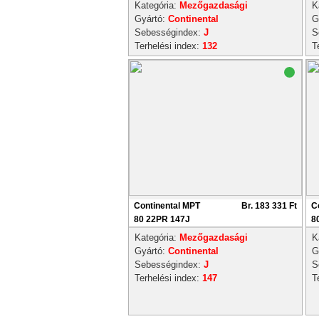
Kategória:
Mezőgazdasági
K
Gyártó:
Continental
G
Sebességindex:
J
S
Terhelési index:
132
T
Continental MPT
Br. 183 331 Ft
C
80 22PR 147J
8
Kategória:
Mezőgazdasági
K
Gyártó:
Continental
G
Sebességindex:
J
S
Terhelési index:
147
T