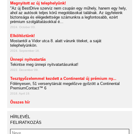
Megnyitott az új telephelyünk!
"Az új BestDrive szerviz nem csupán egy műhely, hanem egy hely,
ahol az autósok teljes körű megoldásokat találnak. Az ügyfeleink
biztonsága és elégedettsége számunkra a legfontosabb, ezért
prémium szolgáltatásokkal é...
2024. October 03.
Elköltöztünk!
Mostantól a Vidor utca 8. alatt várunk titeket, a saját
telephelyünkön.
2024. September 16.
Ünnepi nyitvatartás
Tekintse meg ünnepi nyitvatartásunkat!
2022. December 09.
Tesztgyőzelemmel kezdett a Continental új prémium ny...
Fölényesen, 51 versenytársát megelőzve győzött a Continental
PremiumContact™ 6
2018. April 19.
Összes hír
HÍRLEVÉL
FELIRATKOZÁS