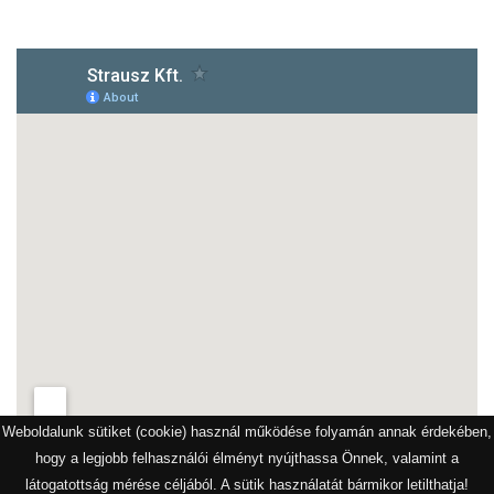
Weboldalunk sütiket (cookie) használ működése folyamán annak érdekében,
hogy a legjobb felhasználói élményt nyújthassa Önnek, valamint a
látogatottság mérése céljából. A sütik használatát bármikor letilthatja!