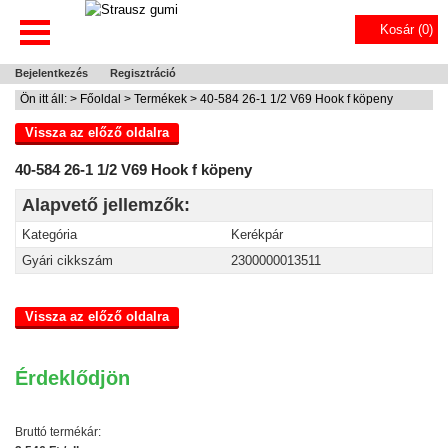
Kosár (
0
)
Bejelentkezés
Regisztráció
Ön itt áll: >
Főoldal
>
Termékek
> 40-584 26-1 1/2 V69 Hook f köpeny
Vissza az előző oldalra
40-584 26-1 1/2 V69 Hook f köpeny
Alapvető jellemzők:
Kategória
Kerékpár
Gyári cikkszám
2300000013511
Vissza az előző oldalra
Érdeklődjön
Bruttó termékár: