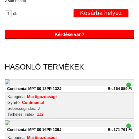
2 546 Ft / db
db
Kérdése van?
HASONLÓ TERMÉKEK
Continental MPT 80 12PR 132J
Br. 164 859 Ft
Kategória:
Mezőgazdasági
Gyártó:
Continental
Sebességindex:
J
Terhelési index:
132
Continental MPT 80 16PR 139J
Br. 171 761 Ft
Kategória:
Mezőgazdasági