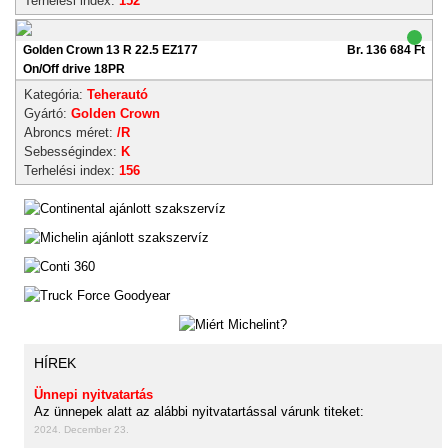
Terhelési index:
152
Golden Crown 13 R 22.5 EZ177
Br. 136 684 Ft
On/Off drive 18PR
Kategória:
Teherautó
Gyártó:
Golden Crown
Abroncs méret:
/R
Sebességindex:
K
Terhelési index:
156
HÍREK
Ünnepi nyitvatartás
Az ünnepek alatt az alábbi nyitvatartással várunk titeket:
2024. December 23.