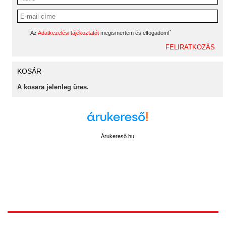
*
Az
Adatkezelési tájékoztatót
megismertem és elfogadom!
KOSÁR
A kosara jelenleg üres.
Árukereső.hu
1172 Budapest, Vidor u.8