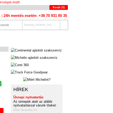
enségek miatt!
Kosár (
0
)
24h mentés esetén: +36 70 931 80 35
4 |
Személy, Kisteher, 4x4
OLAT
AUTÓKERESŐ
n
HÍREK
Ünnepi nyitvatartás
Az ünnepek alatt az alábbi
nyitvatartással várunk titeket:
2024. December 23.