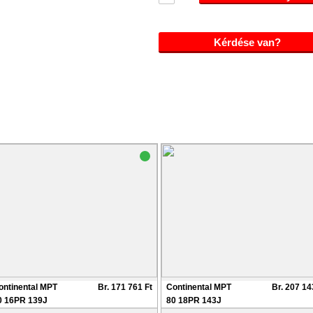
Kérdése van?
ontinental MPT
Br. 171 761 Ft
Continental MPT
Br. 207 14
0 16PR 139J
80 18PR 143J