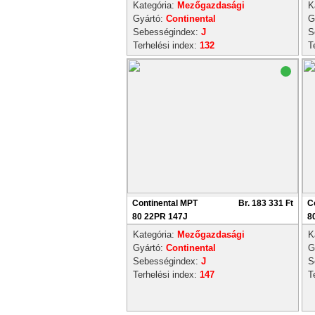
Kategória:
Mezőgazdasági
K
Gyártó:
Continental
G
Sebességindex:
J
S
Terhelési index:
132
T
Continental MPT
Br. 183 331 Ft
C
80 22PR 147J
8
Kategória:
Mezőgazdasági
K
Gyártó:
Continental
G
Sebességindex:
J
S
Terhelési index:
147
T