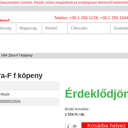
óbaüzemben üzemel. Kérjük szíves megértését az esetlegesen felmerülő kellemetl
Telefon: +36 1 256 1174, +36 1 256 194
kereső
LUNK
SZOLGÁLTATÁSOK
HASZNOS
HÍREK
KAPCS
 V94 Zirra-F f köpeny
ra-F f köpeny
Érdeklődjö
rékpár
00000015591
Bruttó termékár:
2 559 Ft / db
db