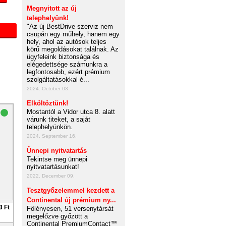
Megnyitott az új
telephelyünk!
"Az új BestDrive szerviz nem
csupán egy műhely, hanem egy
hely, ahol az autósok teljes
körű megoldásokat találnak. Az
ügyfeleink biztonsága és
elégedettsége számunkra a
legfontosabb, ezért prémium
szolgáltatásokkal é...
2024. October 03.
Elköltöztünk!
Mostantól a Vidor utca 8. alatt
várunk titeket, a saját
telephelyünkön.
2024. September 16.
Ünnepi nyitvatartás
Tekintse meg ünnepi
nyitvatartásunkat!
2022. December 09.
Tesztgyőzelemmel kezdett a
Continental új prémium ny...
3 Ft
Fölényesen, 51 versenytársát
megelőzve győzött a
Continental PremiumContact™