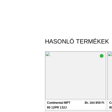
HASONLÓ TERMÉKEK
Continental MPT
Br. 164 859 Ft
C
80 12PR 132J
8