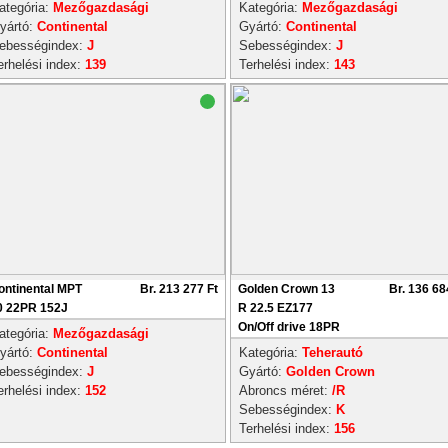
ategória:
Mezőgazdasági
Kategória:
Mezőgazdasági
yártó:
Continental
Gyártó:
Continental
ebességindex:
J
Sebességindex:
J
erhelési index:
139
Terhelési index:
143
ontinental MPT
Br. 213 277 Ft
Golden Crown 13
Br. 136 68
0 22PR 152J
R 22.5 EZ177
On/Off drive 18PR
ategória:
Mezőgazdasági
yártó:
Continental
Kategória:
Teherautó
ebességindex:
J
Gyártó:
Golden Crown
erhelési index:
152
Abroncs méret:
/R
Sebességindex:
K
Terhelési index:
156