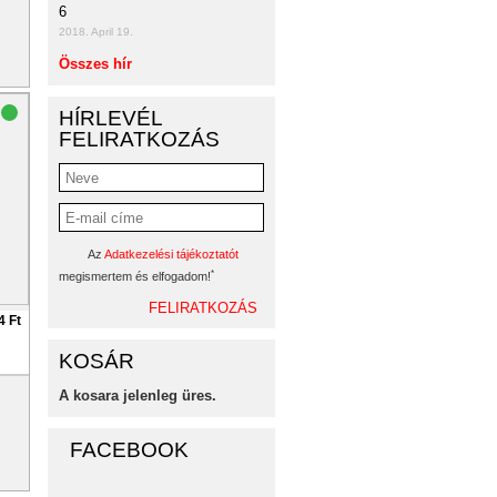
6
2018. April 19.
Összes hír
HÍRLEVÉL
FELIRATKOZÁS
Az
Adatkezelési tájékoztatót
*
megismertem és elfogadom!
4 Ft
KOSÁR
A kosara jelenleg üres.
FACEBOOK