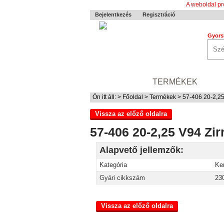
A weboldal pr
Bejelentkezés
Regisztráció
Gyors
0-24 MENTÉS
TERMÉKEK
RÓ
Ön itt áll: >
Főoldal
>
Termékek
> 57-406 20-2,25
Vissza az előző oldalra
57-406 20-2,25 V94 Zir
Alapvető jellemzők:
Kategória
Ke
Gyári cikkszám
23
Vissza az előző oldalra