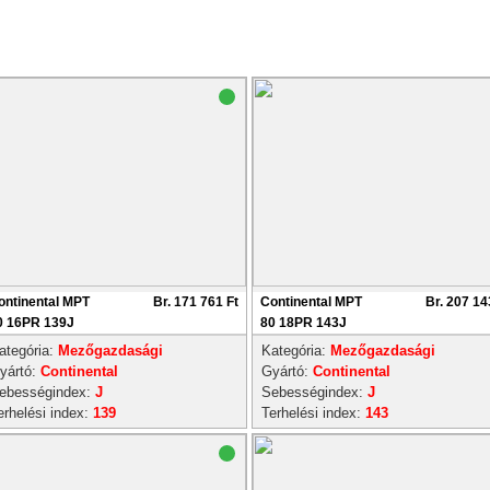
ontinental MPT
Br. 171 761 Ft
Continental MPT
Br. 207 14
0 16PR 139J
80 18PR 143J
ategória:
Mezőgazdasági
Kategória:
Mezőgazdasági
yártó:
Continental
Gyártó:
Continental
ebességindex:
J
Sebességindex:
J
erhelési index:
139
Terhelési index:
143