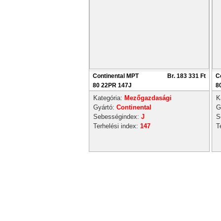
Continental MPT
Br. 183 331 Ft
C
80 22PR 147J
8
Kategória:
Mezőgazdasági
K
Gyártó:
Continental
G
Sebességindex:
J
S
Terhelési index:
147
T