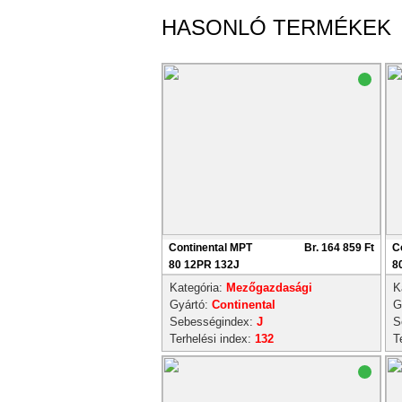
HASONLÓ TERMÉKEK
Continental MPT
Br. 164 859 Ft
C
80 12PR 132J
8
Kategória:
Mezőgazdasági
K
Gyártó:
Continental
G
Sebességindex:
J
S
Terhelési index:
132
T