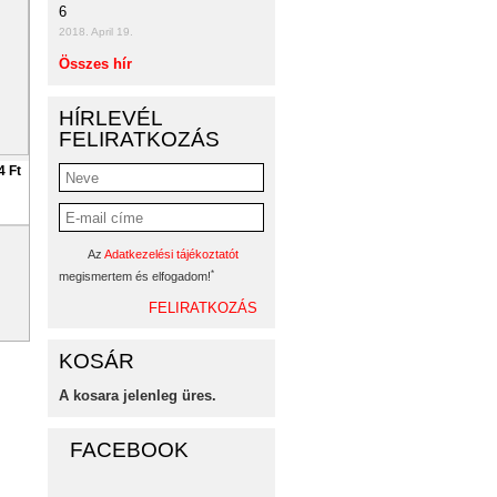
6
2018. April 19.
Összes hír
HÍRLEVÉL
FELIRATKOZÁS
4 Ft
Az
Adatkezelési tájékoztatót
*
megismertem és elfogadom!
KOSÁR
A kosara jelenleg üres.
FACEBOOK