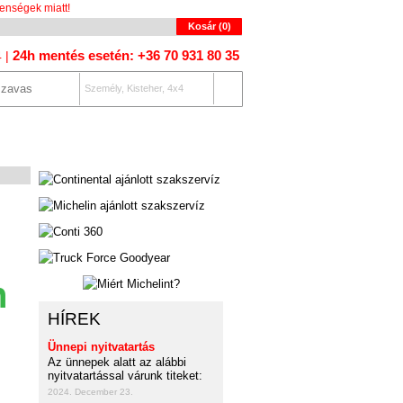
enségek miatt!
Kosár (
0
)
24h mentés esetén: +36 70 931 80 35
4 |
Személy, Kisteher, 4x4
OLAT
AUTÓKERESŐ
n
HÍREK
Ünnepi nyitvatartás
Az ünnepek alatt az alábbi
nyitvatartással várunk titeket:
2024. December 23.