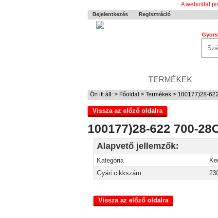
A weboldal pr
Bejelentkezés
Regisztráció
Gyors
0-24 MENTÉS
TERMÉKEK
RÓ
Ön itt áll: >
Főoldal
>
Termékek
> 100177)28-622
Vissza az előző oldalra
100177)28-622 700-28
Alapvető jellemzők:
Kategória
Ke
Gyári cikkszám
23
Vissza az előző oldalra