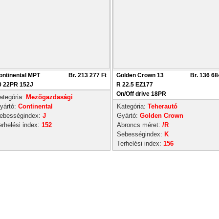
ontinental MPT
Br. 213 277 Ft
Golden Crown 13
Br. 136 68
0 22PR 152J
R 22.5 EZ177
On/Off drive 18PR
ategória:
Mezőgazdasági
yártó:
Continental
Kategória:
Teherautó
ebességindex:
J
Gyártó:
Golden Crown
erhelési index:
152
Abroncs méret:
/R
Sebességindex:
K
Terhelési index:
156