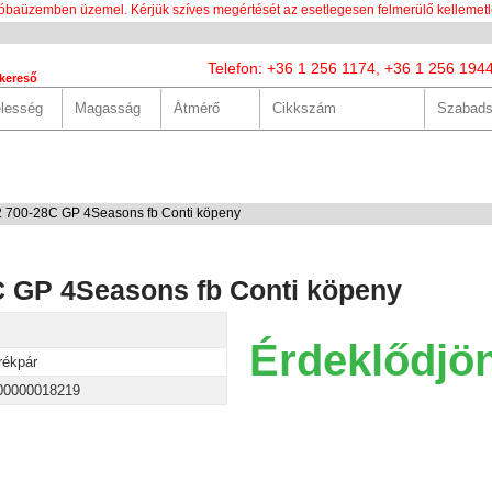
óbaüzemben üzemel. Kérjük szíves megértését az esetlegesen felmerülő kellemetl
Telefon: +36 1 256 1174, +36 1 256 194
kereső
LUNK
SZOLGÁLTATÁSOK
HASZNOS
HÍREK
KAPCS
 700-28C GP 4Seasons fb Conti köpeny
C GP 4Seasons fb Conti köpeny
Érdeklődjö
rékpár
00000018219