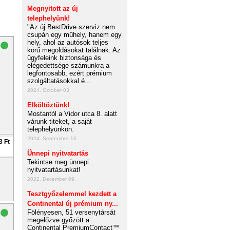
Megnyitott az új
telephelyünk!
"Az új BestDrive szerviz nem
csupán egy műhely, hanem egy
hely, ahol az autósok teljes
körű megoldásokat találnak. Az
ügyfeleink biztonsága és
elégedettsége számunkra a
legfontosabb, ezért prémium
szolgáltatásokkal é...
2024. October 03.
Elköltöztünk!
Mostantól a Vidor utca 8. alatt
várunk titeket, a saját
telephelyünkön.
2024. September 16.
3 Ft
Ünnepi nyitvatartás
Tekintse meg ünnepi
nyitvatartásunkat!
2022. December 09.
Tesztgyőzelemmel kezdett a
Continental új prémium ny...
Fölényesen, 51 versenytársát
megelőzve győzött a
Continental PremiumContact™