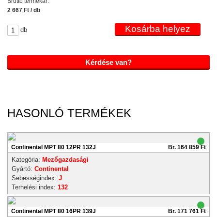
Bruttó termékár:
2 667 Ft / db
db
Kérdése van?
HASONLÓ TERMÉKEK
Continental MPT 80 12PR 132J
Br. 164 859 Ft
Kategória:
Mezőgazdasági
Gyártó:
Continental
Sebességindex:
J
Terhelési index:
132
Continental MPT 80 16PR 139J
Br. 171 761 Ft