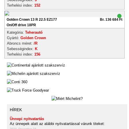
Terhelési index:
152
Golden Crown 13 R 22.5 EZ177
Br. 136 684 Ft
On/Off drive 18PR
Kategória:
Teherautó
Gyártó:
Golden Crown
Abroncs méret:
/R
Sebességindex:
K
Terhelési index:
156
HÍREK
Ünnepi nyitvatartás
Az ünnepek alatt az alábbi nyitvatartással várunk titeket:
2024. December 23.