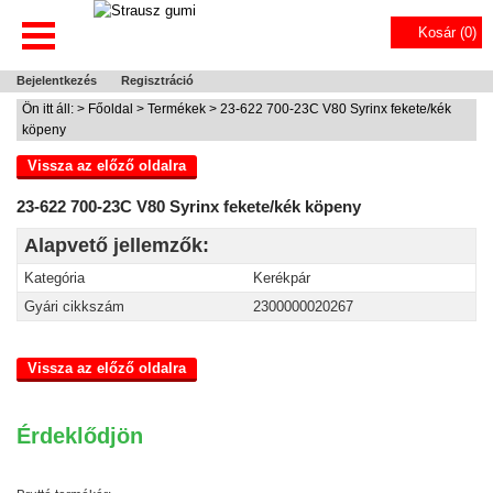
Kosár (
0
)
Bejelentkezés
Regisztráció
Ön itt áll: >
Főoldal
>
Termékek
> 23-622 700-23C V80 Syrinx fekete/kék
köpeny
Vissza az előző oldalra
23-622 700-23C V80 Syrinx fekete/kék köpeny
Alapvető jellemzők:
Kategória
Kerékpár
Gyári cikkszám
2300000020267
Vissza az előző oldalra
Érdeklődjön