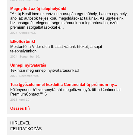
Megnyitott az új telephelyünk!
"Az új BestDrive szerviz nem csupán egy műhely, hanem egy hely,
ahol az autósok teljes körű megoldásokat találnak. Az ügyfeleink
biztonsága és elégedettsége számunkra a legfontosabb, ezért
prémium szolgáltatásokkal é...
2024. October 03.
Elköltöztünk!
Mostantól a Vidor utca 8. alatt várunk titeket, a saját
telephelyünkön.
2024. September 16.
Ünnepi nyitvatartás
Tekintse meg ünnepi nyitvatartásunkat!
2022. December 09.
Tesztgyőzelemmel kezdett a Continental új prémium ny...
Fölényesen, 51 versenytársát megelőzve győzött a Continental
PremiumContact™ 6
2018. April 19.
Összes hír
HÍRLEVÉL
FELIRATKOZÁS