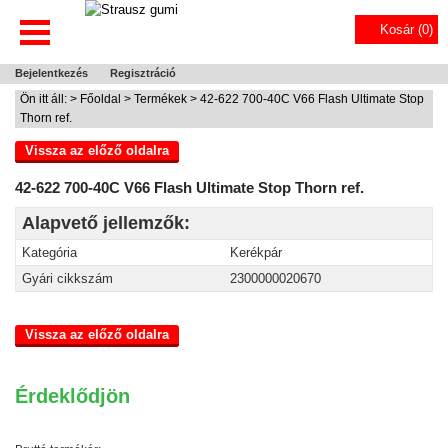
Kosár (
0
)
Bejelentkezés
Regisztráció
Ön itt áll: >
Főoldal
>
Termékek
> 42-622 700-40C V66 Flash Ultimate Stop
Thorn ref.
Vissza az előző oldalra
42-622 700-40C V66 Flash Ultimate Stop Thorn ref.
Alapvető jellemzők:
Kategória
Kerékpár
Gyári cikkszám
2300000020670
Vissza az előző oldalra
Érdeklődjön