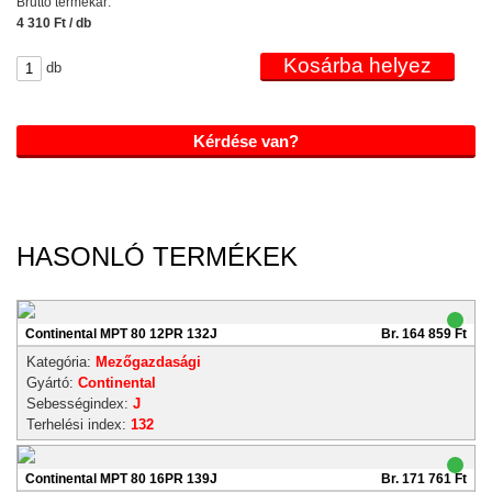
Bruttó termékár:
4 310 Ft / db
db
Kérdése van?
HASONLÓ TERMÉKEK
Continental MPT 80 12PR 132J
Br. 164 859 Ft
Kategória:
Mezőgazdasági
Gyártó:
Continental
Sebességindex:
J
Terhelési index:
132
Continental MPT 80 16PR 139J
Br. 171 761 Ft