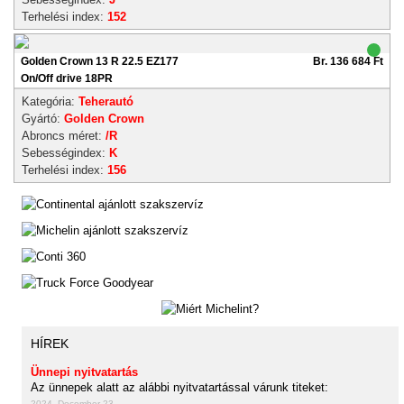
Terhelési index:
152
Golden Crown 13 R 22.5 EZ177
Br. 136 684 Ft
On/Off drive 18PR
Kategória:
Teherautó
Gyártó:
Golden Crown
Abroncs méret:
/R
Sebességindex:
K
Terhelési index:
156
HÍREK
Ünnepi nyitvatartás
Az ünnepek alatt az alábbi nyitvatartással várunk titeket:
2024. December 23.