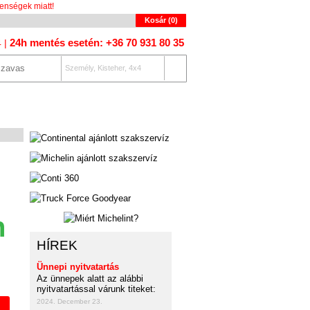
enségek miatt!
Kosár (
0
)
24h mentés esetén: +36 70 931 80 35
4 |
Személy, Kisteher, 4x4
OLAT
AUTÓKERESŐ
n
HÍREK
Ünnepi nyitvatartás
Az ünnepek alatt az alábbi
nyitvatartással várunk titeket:
2024. December 23.