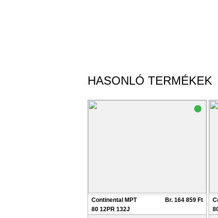
HASONLÓ TERMÉKEK
Continental MPT
Br. 164 859 Ft
C
80 12PR 132J
8