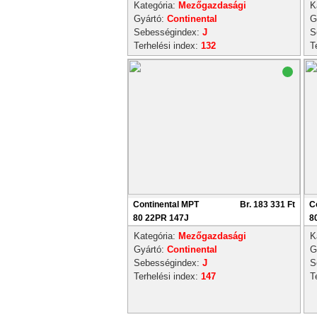
Kategória:
Mezőgazdasági
K
Gyártó:
Continental
G
Sebességindex:
J
S
Terhelési index:
132
T
Continental MPT
Br. 183 331 Ft
C
80 22PR 147J
8
Kategória:
Mezőgazdasági
K
Gyártó:
Continental
G
Sebességindex:
J
S
Terhelési index:
147
T