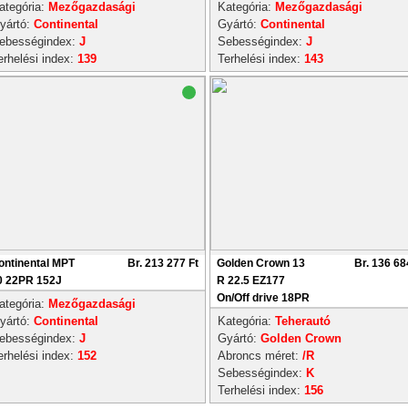
ategória:
Mezőgazdasági
Kategória:
Mezőgazdasági
yártó:
Continental
Gyártó:
Continental
ebességindex:
J
Sebességindex:
J
erhelési index:
139
Terhelési index:
143
ontinental MPT
Br. 213 277 Ft
Golden Crown 13
Br. 136 68
0 22PR 152J
R 22.5 EZ177
On/Off drive 18PR
ategória:
Mezőgazdasági
yártó:
Continental
Kategória:
Teherautó
ebességindex:
J
Gyártó:
Golden Crown
erhelési index:
152
Abroncs méret:
/R
Sebességindex:
K
Terhelési index:
156