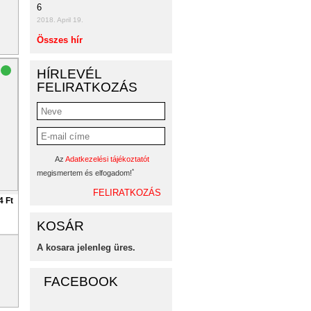
6
2018. April 19.
Összes hír
HÍRLEVÉL
FELIRATKOZÁS
Az
Adatkezelési tájékoztatót
*
megismertem és elfogadom!
4 Ft
KOSÁR
A kosara jelenleg üres.
FACEBOOK