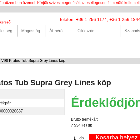
óbaüzemben üzemel. Kérjük szíves megértését az esetlegesen felmerülő kellemetl
Telefon: +36 1 256 1174, +36 1 256 194
kereső
LUNK
SZOLGÁLTATÁSOK
HASZNOS
HÍREK
KAPCS
 V98 Kratos Tub Supra Grey Lines köp
atos Tub Supra Grey Lines köp
Érdeklődjö
rékpár
00000020687
Bruttó termékár:
7 554 Ft / db
db