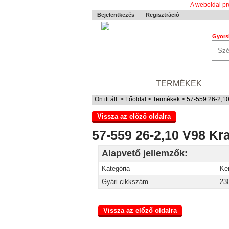
A weboldal pr
Bejelentkezés
Regisztráció
Gyors
0-24 MENTÉS
TERMÉKEK
RÓ
Ön itt áll: >
Főoldal
>
Termékek
> 57-559 26-2,10
Vissza az előző oldalra
57-559 26-2,10 V98 Kr
Alapvető jellemzők:
Kategória
Ke
Gyári cikkszám
23
Vissza az előző oldalra