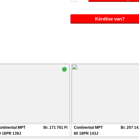
Kérdése van?
ontinental MPT
Br. 171 761 Ft
Continental MPT
Br. 207 14
0 16PR 139J
80 18PR 143J