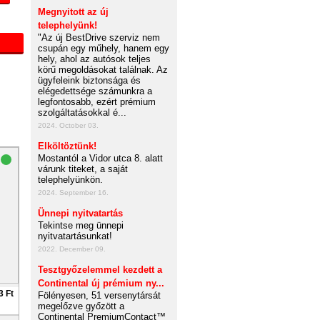
Megnyitott az új
telephelyünk!
"Az új BestDrive szerviz nem
csupán egy műhely, hanem egy
hely, ahol az autósok teljes
körű megoldásokat találnak. Az
ügyfeleink biztonsága és
elégedettsége számunkra a
legfontosabb, ezért prémium
szolgáltatásokkal é...
2024. October 03.
Elköltöztünk!
Mostantól a Vidor utca 8. alatt
várunk titeket, a saját
telephelyünkön.
2024. September 16.
Ünnepi nyitvatartás
Tekintse meg ünnepi
nyitvatartásunkat!
2022. December 09.
Tesztgyőzelemmel kezdett a
Continental új prémium ny...
3 Ft
Fölényesen, 51 versenytársát
megelőzve győzött a
Continental PremiumContact™