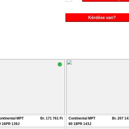
Kérdése van?
ontinental MPT
Br. 171 761 Ft
Continental MPT
Br. 207 14
0 16PR 139J
80 18PR 143J