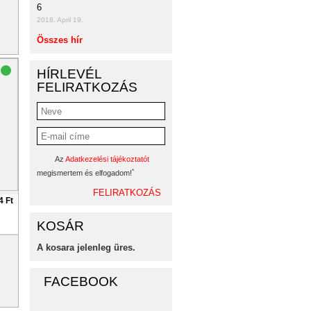
6
2018. April 19.
Összes hír
HÍRLEVÉL
FELIRATKOZÁS
Az
Adatkezelési tájékoztatót
*
megismertem és elfogadom!
4 Ft
KOSÁR
A kosara jelenleg üres.
FACEBOOK