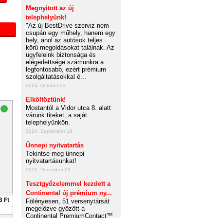
Megnyitott az új
telephelyünk!
"Az új BestDrive szerviz nem
csupán egy műhely, hanem egy
hely, ahol az autósok teljes
körű megoldásokat találnak. Az
ügyfeleink biztonsága és
elégedettsége számunkra a
legfontosabb, ezért prémium
szolgáltatásokkal é...
2024. October 03.
Elköltöztünk!
Mostantól a Vidor utca 8. alatt
várunk titeket, a saját
telephelyünkön.
2024. September 16.
Ünnepi nyitvatartás
Tekintse meg ünnepi
nyitvatartásunkat!
2022. December 09.
Tesztgyőzelemmel kezdett a
Continental új prémium ny...
3 Ft
Fölényesen, 51 versenytársát
megelőzve győzött a
Continental PremiumContact™