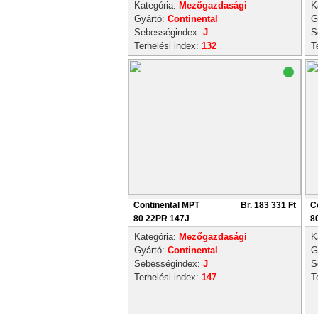
Kategória:
Mezőgazdasági
K
Gyártó:
Continental
G
Sebességindex:
J
S
Terhelési index:
132
T
Continental MPT
Br. 183 331 Ft
C
80 22PR 147J
8
Kategória:
Mezőgazdasági
K
Gyártó:
Continental
G
Sebességindex:
J
S
Terhelési index:
147
T