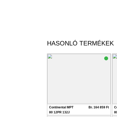
HASONLÓ TERMÉKEK
Continental MPT
Br. 164 859 Ft
C
80 12PR 132J
8