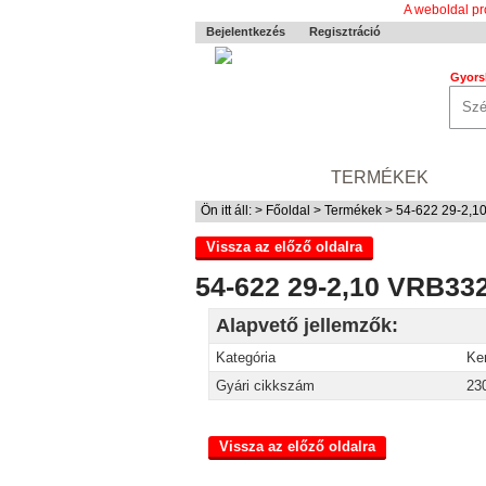
A weboldal pr
Bejelentkezés
Regisztráció
Gyors
0-24 MENTÉS
TERMÉKEK
RÓ
Ön itt áll: >
Főoldal
>
Termékek
> 54-622 29-2,10
Vissza az előző oldalra
54-622 29-2,10 VRB332
Alapvető jellemzők:
Kategória
Ke
Gyári cikkszám
23
Vissza az előző oldalra