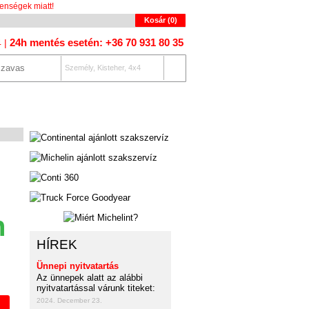
enségek miatt!
Kosár (
0
)
24h mentés esetén: +36 70 931 80 35
4 |
Személy, Kisteher, 4x4
OLAT
AUTÓKERESŐ
n
HÍREK
Ünnepi nyitvatartás
Az ünnepek alatt az alábbi
nyitvatartással várunk titeket:
2024. December 23.