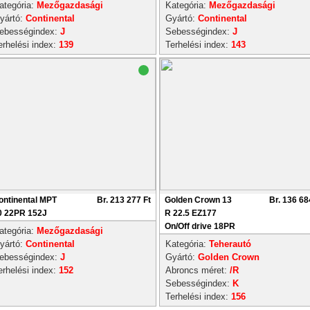
ategória:
Mezőgazdasági
Kategória:
Mezőgazdasági
yártó:
Continental
Gyártó:
Continental
ebességindex:
J
Sebességindex:
J
erhelési index:
139
Terhelési index:
143
ontinental MPT
Br. 213 277 Ft
Golden Crown 13
Br. 136 68
0 22PR 152J
R 22.5 EZ177
On/Off drive 18PR
ategória:
Mezőgazdasági
yártó:
Continental
Kategória:
Teherautó
ebességindex:
J
Gyártó:
Golden Crown
erhelési index:
152
Abroncs méret:
/R
Sebességindex:
K
Terhelési index:
156