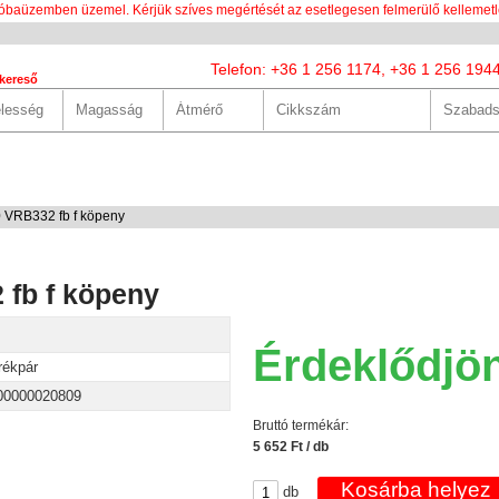
óbaüzemben üzemel. Kérjük szíves megértését az esetlegesen felmerülő kellemetl
Telefon: +36 1 256 1174, +36 1 256 194
kereső
LUNK
SZOLGÁLTATÁSOK
HASZNOS
HÍREK
KAPCS
 VRB332 fb f köpeny
 fb f köpeny
Érdeklődjö
rékpár
00000020809
Bruttó termékár:
5 652 Ft / db
db