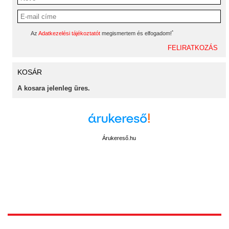
*
Az
Adatkezelési tájékoztatót
megismertem és elfogadom!
KOSÁR
A kosara jelenleg üres.
Árukereső.hu
1172 Budapest, Vidor u.8