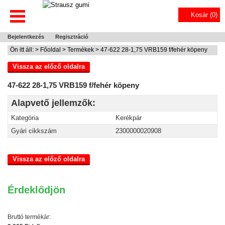
Kosár (
0
)
Bejelentkezés
Regisztráció
Ön itt áll: >
Főoldal
>
Termékek
> 47-622 28-1,75 VRB159 f/fehér köpeny
Vissza az előző oldalra
47-622 28-1,75 VRB159 f/fehér köpeny
Alapvető jellemzők:
Kategória
Kerékpár
Gyári cikkszám
2300000020908
Vissza az előző oldalra
Érdeklődjön
Bruttó termékár: