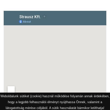
Weboldalunk sütiket (cookie) használ működése folyamán annak érdekében,
hogy a legjobb felhasználói élményt nyújthassa Önnek, valamint a
látogatottság mérése céljából. A sütik használatát bármikor letilthatja!