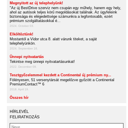
Megnyitott az új telephelyünk!
"Az új BestDrive szerviz nem csupán egy műhely, hanem egy hely,
ahol az autósok teljes körű megoldásokat találnak. Az ügyfeleink
biztonsága és elégedettsége számunkra a legfontosabb, ezért
prémium szolgáltatásokkal é...
2024. October 03.
Elköltöztünk!
Mostantól a Vidor utca 8. alatt várunk titeket, a saját
telephelyünkön.
2024. September 16.
Ünnepi nyitvatartás
Tekintse meg ünnepi nyitvatartásunkat!
2022. December 09.
Tesztgyőzelemmel kezdett a Continental új prémium ny...
Fölényesen, 51 versenytársát megelőzve győzött a Continental
PremiumContact™ 6
2018. April 19.
Összes hír
HÍRLEVÉL
FELIRATKOZÁS