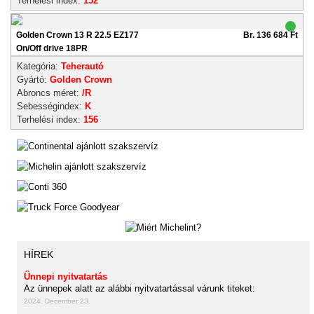
Terhelési index:
152
Golden Crown 13 R 22.5 EZ177
Br. 136 684 Ft
On/Off drive 18PR
Kategória:
Teherautó
Gyártó:
Golden Crown
Abroncs méret:
/R
Sebességindex:
K
Terhelési index:
156
HÍREK
Ünnepi nyitvatartás
Az ünnepek alatt az alábbi nyitvatartással várunk titeket:
2024. December 23.