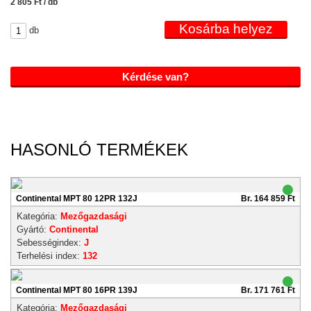
2 805 Ft / db
db
Kérdése van?
HASONLÓ TERMÉKEK
Continental MPT 80 12PR 132J
Br. 164 859 Ft
Kategória:
Mezőgazdasági
Gyártó:
Continental
Sebességindex:
J
Terhelési index:
132
Continental MPT 80 16PR 139J
Br. 171 761 Ft
Kategória:
Mezőgazdasági